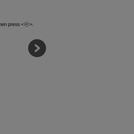
 then press
.