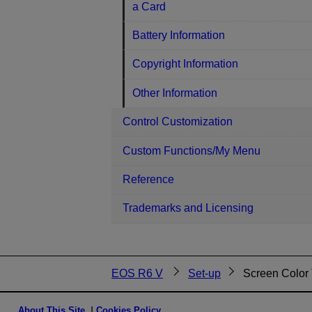
a Card
Battery Information
Copyright Information
Other Information
Control Customization
Custom Functions/My Menu
Reference
Trademarks and Licensing
EOS R6 V
Set-up
Screen Color
About This Site
Cookies Policy