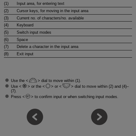
(1)
Input area, for entering text
(2)
Cursor keys, for moving in the input area
(3)
Current no. of characters/no. available
(4)
Keyboard
(5)
Switch input modes
(6)
Space
(7)
Delete a character in the input area
(8)
Exit input
Use the
dial to move within (1).
Use
or the
or
dial to move within (2) and (4)–
(7).
Press
to confirm input or when switching input modes.