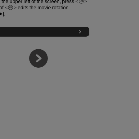
 the upper left of the screen, press
 of
edits the movie rotation
].