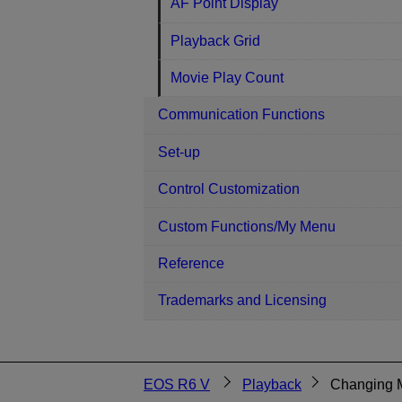
AF Point Display
Playback Grid
Movie Play Count
Communication Functions
Set-up
Control Customization
Custom Functions/My Menu
Reference
Trademarks and Licensing
EOS R6 V
Playback
Changing M