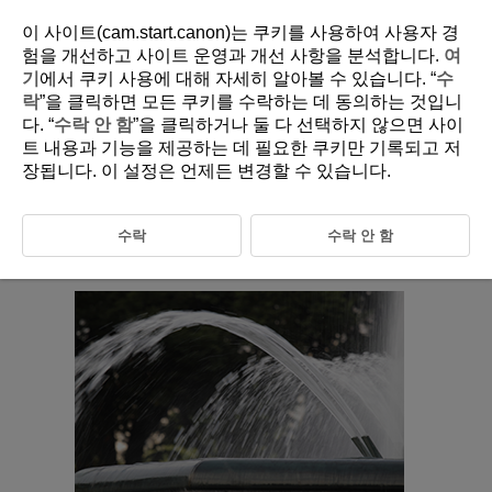
이 사이트(cam.start.canon)는 쿠키를 사용하여 사용자 경
험을 개선하고 사이트 운영과 개선 사항을 분석합니다.
여
기
에서 쿠키 사용에 대해 자세히 알아볼 수 있습니다. “
수
D388-052
락
”을 클릭하면 모든 쿠키를 수락하는 데 동의하는 것입니
다. “
수락 안 함
”을 클릭하거나 둘 다 선택하지 않으면 사이
Tv: Shutter-Priority AE
트 내용과 기능을 제공하는 데 필요한 쿠키만 기록되고 저
장됩니다. 이 설정은 언제든 변경할 수 있습니다.
In this mode, you set the shutter speed and the camera automatically
sets the aperture value to obtain the standard exposure matching the
brightness of the subject. A faster shutter speed can freeze the action of
수락
수락 안 함
a moving subject. A slower shutter speed can create a blurred effect,
giving the impression of motion.
Tv
stands for Time value.