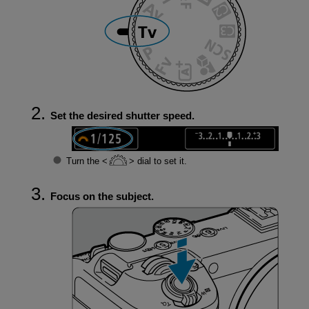
Set the desired shutter speed.
Turn the
dial to set it.
Focus on the subject.