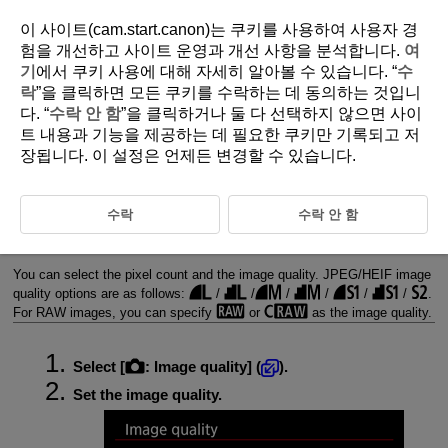
이 사이트(cam.start.canon)는 쿠키를 사용하여 사용자 경
험을 개선하고 사이트 운영과 개선 사항을 분석합니다.
여
기
에서 쿠키 사용에 대해 자세히 알아볼 수 있습니다. “
수
D375-059
락
”을 클릭하면 모든 쿠키를 수락하는 데 동의하는 것입니
다. “
수락 안 함
”을 클릭하거나 둘 다 선택하지 않으면 사이
Still Photo Image Quality
트 내용과 기능을 제공하는 데 필요한 쿠키만 기록되고 저
장됩니다. 이 설정은 언제든 변경할 수 있습니다.
RAW Images
Guide to Image Quality Settings
수락
수락 안 함
Maximum Burst for Continuous Shooting
You can select the pixel count and the image quality. JPEG/HEIF image
quality options are as follows:
/
/
/
/
/
/
.
For RAW images, you can specify
or
as the image quality.
Select [
:
Image quality
] (
).
Set the image quality.