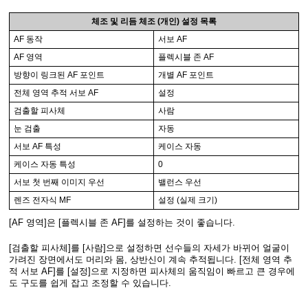
체조 및 리듬 체조 (개인) 설정 목록
AF 동작
서보 AF
AF 영역
플렉시블 존 AF
방향이 링크된 AF 포인트
개별 AF 포인트
전체 영역 추적 서보 AF
설정
검출할 피사체
사람
눈 검출
자동
서보 AF 특성
케이스 자동
케이스 자동 특성
0
서보 첫 번째 이미지 우선
밸런스 우선
렌즈 전자식 MF
설정 (실제 크기)
[AF 영역]은 [플렉시블 존 AF]를 설정하는 것이 좋습니다.
[검출할 피사체]를 [사람]으로 설정하면 선수들의 자세가 바뀌어 얼굴이
가려진 장면에서도 머리와 몸, 상반신이 계속 추적됩니다. [전체 영역 추
적 서보 AF]를 [설정]으로 지정하면 피사체의 움직임이 빠르고 큰 경우에
도 구도를 쉽게 잡고 조정할 수 있습니다.