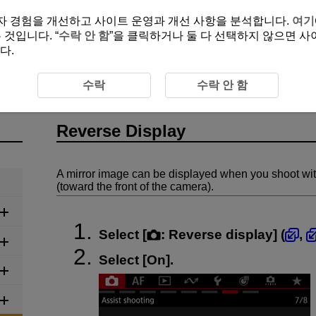
여 사용자 경험을 개선하고 사이트 운영과 개선 사항을 분석합니다.
여기
것입니다. “
수락 안 함
”을 클릭하거나 둘 다 선택하지 않으면 사
다.
ding
Reverse Display
수락
수락 안 함
Reverse Display
A mirror image can be displayed when you shoot with
(toward the front of the camera).
Select [
:
Reverse display
] (
,
Select [
On
].