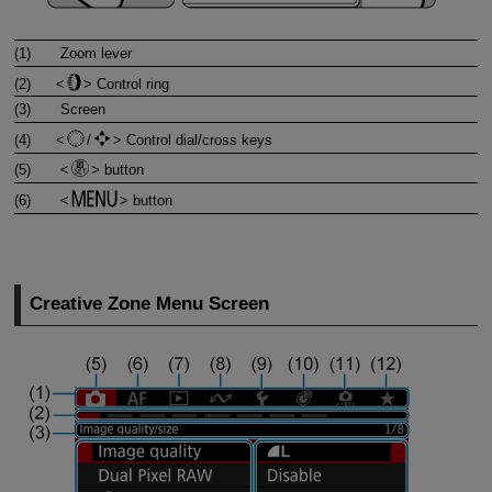
(1)
Zoom lever
(2)
Control ring
(3)
Screen
(4)
/
Control dial/cross keys
(5)
button
(6)
button
Creative Zone Menu Screen