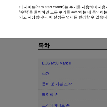
이 사이트(cam.start.canon)는 쿠키를 사용하
“
수락
”을 클릭하면 모든 쿠키를 수락하는 데 동의하는 
되고 저장됩니다. 이 설정은 언제든 변경할 수 있습니
EOS M50 Mark II
무선 기능
무선
D101-167
목차
EOS M50 Mark II
소개
준비 및 기본 조작
베이직 존
크리에이티브 존