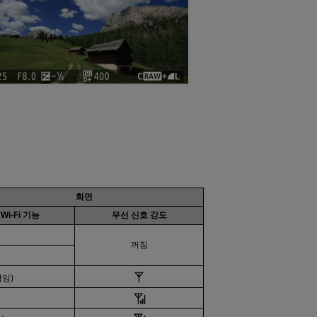
화면
Wi-Fi
기능
무선 신호 강도
꺼짐
박임)