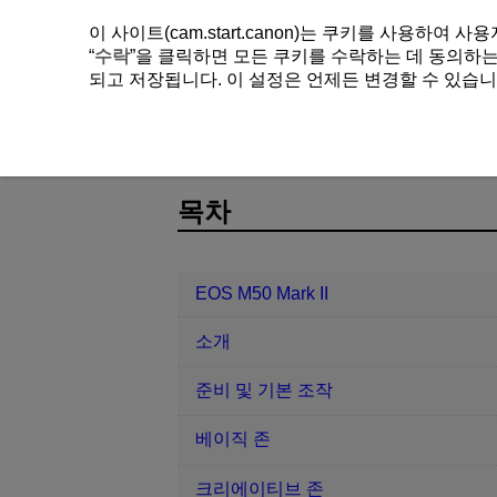
이 사이트(cam.start.canon)는 쿠키를 사용하
“
수락
”을 클릭하면 모든 쿠키를 수락하는 데 동의하는 
되고 저장됩니다. 이 설정은 언제든 변경할 수 있습니
EOS M50 Mark II
재생
포토북 
D101-128
목차
EOS M50 Mark II
소개
준비 및 기본 조작
베이직 존
크리에이티브 존