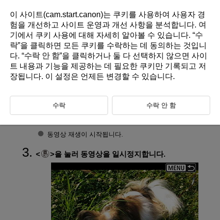
이 사이트(cam.start.canon)는 쿠키를 사용하여 사용자 경
험을 개선하고 사이트 운영과 개선 사항을 분석합니다.
여
기
에서 쿠키 사용에 대해 자세히 알아볼 수 있습니다. “
수
D101-117
락
”을 클릭하면 모든 쿠키를 수락하는 데 동의하는 것입니
다. “
수락 안 함
”을 클릭하거나 둘 다 선택하지 않으면 사이
동영상의 첫 장면과 마지막 장면 편집
트 내용과 기능을 제공하는 데 필요한 쿠키만 기록되고 저
하기
장됩니다. 이 설정은 언제든 변경할 수 있습니다.
단일 이미지 디스플레이에서
을 누릅니다.
수락
수락 안 함
[
]를 선택합니다.
동영상 재생이 시작됩니다.
을 눌러 동영상을 일시정지합니다.