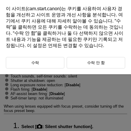
이 사이트(cam.start.canon)는 쿠키를 사용하여 사용자 경
험을 개선하고 사이트 운영과 개선 사항을 분석합니다.
여
기
에서 쿠키 사용에 대해 자세히 알아볼 수 있습니다. “
수
D180-085
락
”을 클릭하면 모든 쿠키를 수락하는 데 동의하는 것입니
다. “
수락 안 함
”을 클릭하거나 둘 다 선택하지 않으면 사이
Silent Shutter Function
트 내용과 기능을 제공하는 데 필요한 쿠키만 기록되고 저
장됩니다. 이 설정은 언제든 변경할 수 있습니다.
Disables shutter release sounds, operating sounds, and firing and
illumination of the flash and other light sources.
The following settings are used and cannot be changed.
수락
수락 안 함
Shutter mode: [
Electronic
]
Shutter release sound, focused beep: only headphone output
Touch sounds, self-timer sounds: silent
Shutter at shutdown: open
Long exposure noise reduction: [
Disable
]
Flash firing: [
Disable
]
AF-assist beam firing: [
Disable
]
Self-timer lamp: not illuminated
When using lenses equipped with focus preset, consider turning off the
focus preset beep.
Select [
:
Silent shutter function
].