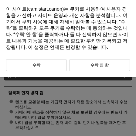
이 사이트(cam.start.canon)는 쿠키를 사용하여 사용자 경
험을 개선하고 사이트 운영과 개선 사항을 분석합니다.
여
기
에서 쿠키 사용에 대해 자세히 알아볼 수 있습니다. “
수
D095-018
락
”을 클릭하면 모든 쿠키를 수락하는 데 동의하는 것입니
다. “
수락 안 함
”을 클릭하거나 둘 다 선택하지 않으면 사이
RF 렌즈 장착/분리하기
트 내용과 기능을 제공하는 데 필요한 쿠키만 기록되고 저
장됩니다. 이 설정은 언제든 변경할 수 있습니다.
렌즈 장착하기
렌즈 분리하기
수락
수락 안 함
주의
얼룩과 먼지 방지 팁
렌즈를 교환할 때는 가급적 먼지가 적은 장소에서 신속하게 수행
하십시오.
카메라에 렌즈를 장착하지 않은 채로 보관할 경우에는 반드시 카
메라에 바디 캡을 부착하십시오.
바디 캡을 부착할 때는 먼저 바디 캡의 먼지나 얼룩을 제거한 후
부착하십시오.