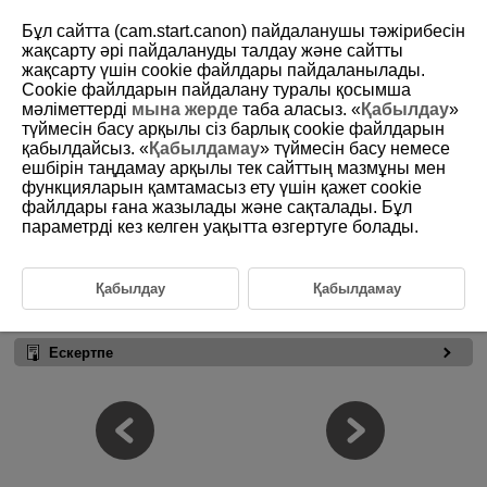
Бұл сайтта (cam.start.canon) пайдаланушы тәжірибесін
жақсарту әрі пайдалануды талдау және сайтты
жақсарту үшін сookie файлдары пайдаланылады.
Cookie файлдарын пайдалану туралы қосымша
D233-009
мәліметтерді
мына жерде
таба аласыз. «
Қабылдау
»
түймесін басу арқылы сіз барлық cookie файлдарын
DPP бағдарламасын іске қосу
қабылдайсыз. «
Қабылдамау
» түймесін басу немесе
ешбірін таңдамау арқылы тек сайттың мазмұны мен
функцияларын қамтамасыз ету үшін қажет cookie
Windows
Жұмыс үстеліндегі [
Digital Photo Professional 4
] белгішесін екі
файлдары ғана жазылады және сақталады. Бұл
рет басыңыз.
параметрді кез келген уақытта өзгертуге болады.
macOS
[
Applications/Қолданбалар
] қалтасындағы және [
Canon
Utilities/Canon утилиталары
] қалтасындағы [
Canon
Қабылдау
Қабылдамау
Utilities/Canon утилиталары
] қалтасын ашып, [
Digital Photo
Professional 4
] белгішесін екі рет түртіңіз.
Ескертпе