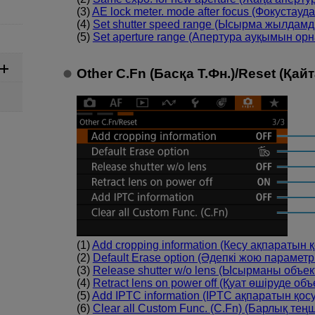
(3)
AE lock meter. mode after focus (Фокустау
(4)
Set shutter speed range (Ысырма жылдам
(5)
Set aperture range (Апертура ауқымын орн
Other C.Fn (Басқа Т.Фн.)
/
Reset (Қайт
(1)
Add cropping information (Кесу ақпаратын қ
(2)
Default Erase option (Әдепкі жою параметр
(3)
Release shutter w/o lens (Ысырманы объек
(4)
Retract lens on power off (Қуат өшіруде об
(5)
Add IPTC information (IPTC ақпаратын қосу
(6)
Clear all Custom Func. (C.Fn) (Барлық теңш