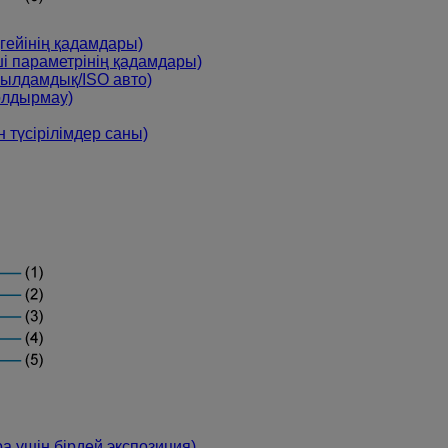
ңгейінің қадамдары)
iшi параметрінің қадамдары)
жылдамдық/ISO авто)
болдырмау)
н түсірілімдер саны)
ра үшін бірдей экспозиция)