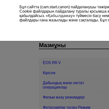
Бұл сайтта (cam.start.canon) пайдаланушы тәжі
Cookie файлдарын пайдалану туралы қосымша 
қабылдайсыз. «
Қабылдамау
» түймесін басу не
файлдары ғана жазылады және сақталады. Бұл па
EOS R6 V
Теңшелетін функциялар
D388-235
Мазмұны
EOS R6 V
Кіріспе
Дайындық және негізгі
операциялар
Фильм жазу режимдері
Фотосуретке түсіру Режим