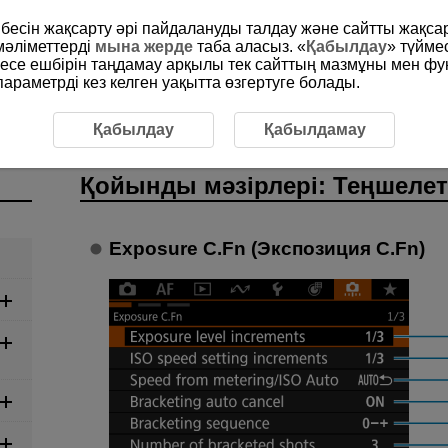
рибесін жақсарту әрі пайдалануды талдау және сайтты жақс
мәліметтерді
мына жерде
таба аласыз. «
Қабылдау
» түйме
месе ешбірін таңдамау арқылы тек сайттың мазмұны мен фу
раметрді кез келген уақытта өзгертуге болады.
/Менің мәзірім
Қойынды мәзірлері: Теңшелетін функция
Қабылдау
Қабылдамау
Қойынды мәзірлері: Теңшелет
Exposure C.Fn (Экспозиция C.Fn)