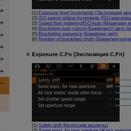
(1)
Exposure level increments (Экспозиция де
(2)
ISO speed setting increments (ISO көрсетк
(3)
Speed from metering/ISO Auto (Өлшеуден 
(4)
Bracketing auto cancel (Брекетингті авто 
(5)
Bracketing sequence (Брекетинг реті)
(6)
Number of bracketed shots (Брекетингтелге
Exposure C.Fn (Экспозиция C.Fn)
(1)
Safety shift (Қауіпсіздік жылжуы)
(2)
Same expo. for new aperture (Жаңа аперту