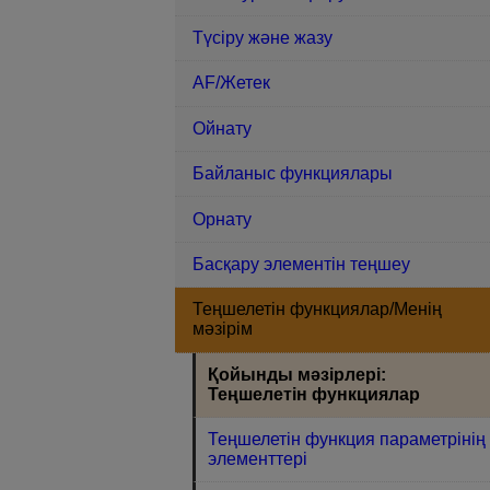
Түсіру және жазу
AF/Жетек
Ойнату
Байланыс функциялары
Орнату
Басқару элементін теңшеу
Теңшелетін функциялар/Менің
мәзірім
Қойынды мәзірлері:
Теңшелетін функциялар
Теңшелетін функция параметрінің
элементтері