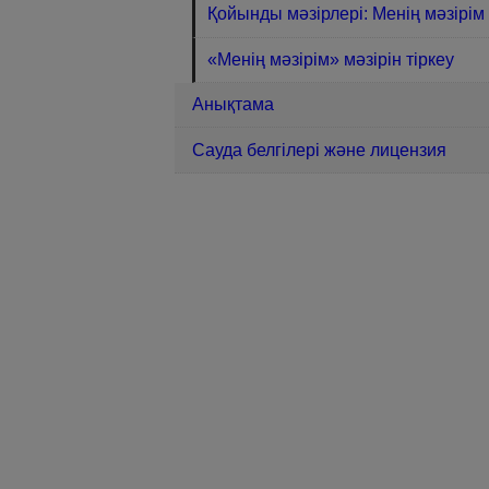
Қойынды мәзірлері: Менің мəзірім
«Менің мəзірім» мəзірін тіркеу
Анықтама
Сауда белгілері және лицензия