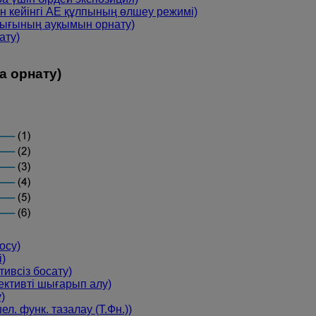
дан кейінгі AE құлпының өлшеу режимі)
дығының ауқымын орнату)
ату)
а орнату)
осу)
і)
тивсіз босату)
ъективті шығарып алу)
)
ел. функ. тазалау (Т.Фн.))