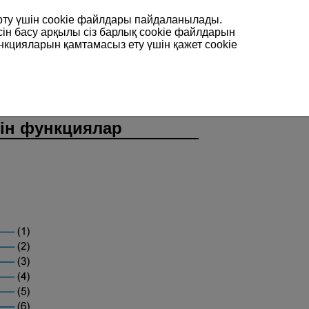
арту үшін сookie файлдары пайдаланылады.
сін басу арқылы сіз барлық cookie файлдарын
нкцияларын қамтамасыз ету үшін қажет cookie
лар
ін функциялар