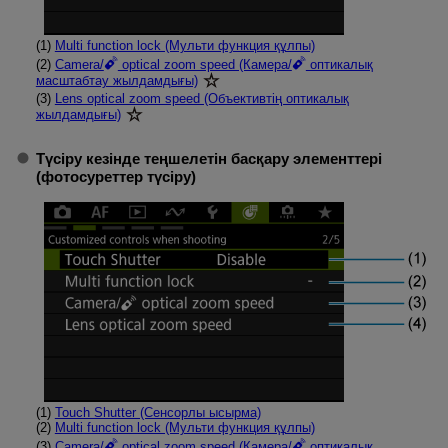
(1)
Multi function lock (Мульти функция құлпы)
(2)
Camera/
optical zoom speed (Камера/
оптикалық
масштабтау жылдамдығы)
(3)
Lens optical zoom speed (Объективтің оптикалық
жылдамдығы)
Түсіру кезінде теңшелетін басқару элементтері
(фотосуреттер түсіру)
(1)
Touch Shutter (Сенсорлы ысырма)
(2)
Multi function lock (Мульти функция құлпы)
(3)
Camera/
optical zoom speed (Камера/
оптикалық