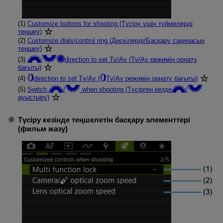
(1)
Customize buttons for shooting (Түсіру үшін түймелерді
теңшеу)
(2)
Customize dials/control ring (Дискілерді/Басқару сақинасын
теңшеу)
(3)
direction to set Tv/Av (Tv/Av режимін орнату
бағыты)
(4)
direction to set Tv/Av (
Tv/Av режимін орнату бағыты)
(5)
Switch
/
when shooting (Түсірген кезде
/
ауыстыру)
Түсіру кезінде теңшелетін басқару элементтері
(фильм жазу)