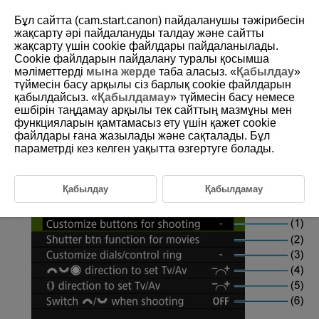
Бұл сайтта (cam.start.canon) пайдаланушы тәжірибесін
жақсарту әрі пайдалануды талдау және сайтты
жақсарту үшін сookie файлдары пайдаланылады.
Cookie файлдарын пайдалану туралы қосымша
D388-232
мәліметтерді
мына жерде
таба аласыз. «
Қабылдау
»
түймесін басу арқылы сіз барлық cookie файлдарын
Қойынды мәзірлері: Басқару
қабылдайсыз. «
Қабылдамау
» түймесін басу немесе
элементін теңшеу
ешбірін таңдамау арқылы тек сайттың мазмұны мен
функцияларын қамтамасыз ету үшін қажет cookie
файлдары ғана жазылады және сақталады. Бұл
Customized controls when shooting (movie recording)
параметрді кез келген уақытта өзгертуге болады.
(Түсіру кезінде теңшелетін басқару элементтері
(фильм жазу))
Қабылдау
Қабылдамау