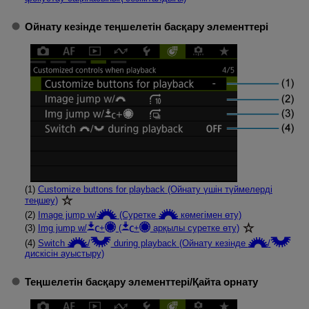
Ойнату кезінде теңшелетін басқару элементтері
(1)
Customize buttons for playback (Ойнату үшін түймелерді
теңшеу)
(2)
Image jump w/
(Суретке
көмегімен өту)
(3)
Img jump w/
+
(
+
арқылы суретке өту)
(4)
Switch
/
during playback (Ойнату кезінде
/
дискісін ауыстыру)
Теңшелетін басқару элементтері
/
Қайта орнату