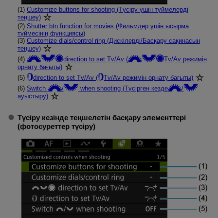
(1)
Customize buttons for shooting (Түсіру үшін түймелерді
теңшеу)
(2)
Shutter btn function for movies (Фильмдер үшін ысырма
түймесінің функциясы)
(3)
Customize dials/control ring (Дискілерді/Басқару сақинасын
теңшеу)
(4)
direction to set Tv/Av (
Tv/Av режимін
орнату бағыты)
(5)
direction to set Tv/Av (
Tv/Av режимін орнату бағыты)
(6)
Switch
/
when shooting (Түсірген кезде
/
ауыстыру)
Түсіру кезінде теңшелетін басқару элементтері
(фотосуреттер түсіру)