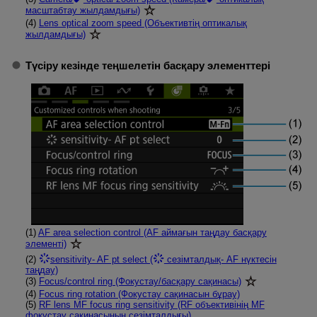
масштабтау жылдамдығы)
(4)
Lens optical zoom speed (Объективтің оптикалық
жылдамдығы)
Түсіру кезінде теңшелетін басқару элементтері
(1)
AF area selection control (AF аймағын таңдау басқару
элементі)
(2)
sensitivity- AF pt select (
сезімталдық- AF нүктесін
таңдау)
(3)
Focus/control ring (Фокустау/басқару сақинасы)
(4)
Focus ring rotation (Фокустау сақинасын бұрау)
(5)
RF lens MF focus ring sensitivity (RF объективінің MF
фокустау сақинасының сезімталдығы)