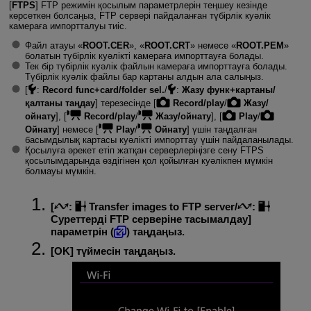
[
FTPS
] FTP режимін қосылым параметрлерін теңшеу кезінде
көрсеткен болсаңыз, FTP сервері пайдаланған түбірлік куәлік
камераға импортталуы тиіс.
Файл атауы «
ROOT.CER
», «
ROOT.CRT
» немесе «
ROOT.PEM
»
болатын түбірлік куәлікті камераға импорттауға болады.
Тек бір түбірлік куәлік файлын камераға импорттауға болады.
Түбірлік куәлік файлы бар картаны алдын ала салыңыз.
[
:
Record func+card/folder sel.
/
:
Жазу функ+картаны/
қалтаны таңдау
] терезесінде [
Record/play
/
Жазу/
ойнату
], [
Record/play
/
Жазу/ойнату
], [
Play
/
Ойнату
] немесе [
Play
/
Ойнату
] үшін таңдалған
басымдылық картасы куәлікті импорттау үшін пайдаланылады.
Қосылуға әрекет етіп жатқан серверлеріңізге сену FTPS
қосылымдарында өздігінен қол қойылған куәлікпен мүмкін
болмауы мүмкін.
[
:
Transfer images to FTP server
/
:
Суреттерді FTP серверіне тасымалдау
]
параметрін (
) таңдаңыз.
[
OK
] түймесін таңдаңыз.