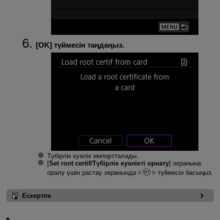
[
OK
] түймесін таңдаңыз.
Түбірлік куәлік импортталады.
[
Set root certif/Түбірлік куәлікті орнату
] экранына
оралу үшін растау экранында
түймесін басыңыз.
Ескертпе