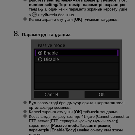
[
Address setting/Мекенжай параметрі
] немесе [
Port
number setting/Порт нөмірі параметрі
] параметрін
таңдаңыз, одан кейін параметр экранын көрсету үшін
түймесін басыңыз.
Келесі экранға өту үшін [
OK
] түймесін таңдаңыз.
Параметрді таңдаңыз.
Бұл параметрді брандмауэр арқылы қорғалған желі
орталарында қосыңыз.
Келесі экранға өту үшін [
OK
] түймесін таңдаңыз.
Қосылымды теңшеу кезінде 41-қате (
Cannot connect to
FTP server (FTP серверіне қосылу мүмкін емес
))
көрсетілсе, [
Passive mode/Пассивті режим
]
параметрін [
Enable/Қосу
] мәніне орнату оны жоюы
мүмкін.