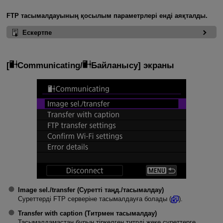
FTP тасымалдауының қосылым параметрлері енді аяқталды.
Ескертпе
[
Communicating
/
Байланысу
] экраны
Image sel./transfer (Суретті таңд./тасымалдау)
Суреттерді FTP серверіне тасымалдауға болады (
).
Transfer with caption (Титрмен тасымалдау)
Тасымалдамастан бұрын тіркелген титрді жеке суреттерге