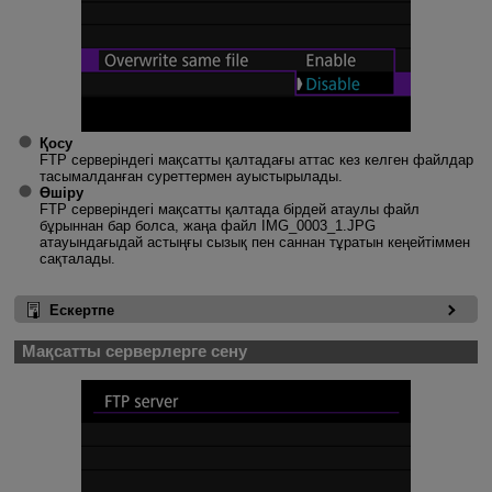
Қосу
FTP серверіндегі мақсатты қалтадағы аттас кез келген файлдар
тасымалданған суреттермен ауыстырылады.
Өшіру
FTP серверіндегі мақсатты қалтада бірдей атаулы файл
бұрыннан бар болса, жаңа файл IMG_0003_1.JPG
атауындағыдай астыңғы сызық пен саннан тұратын кеңейтіммен
сақталады.
Ескертпе
Мақсатты серверлерге сену