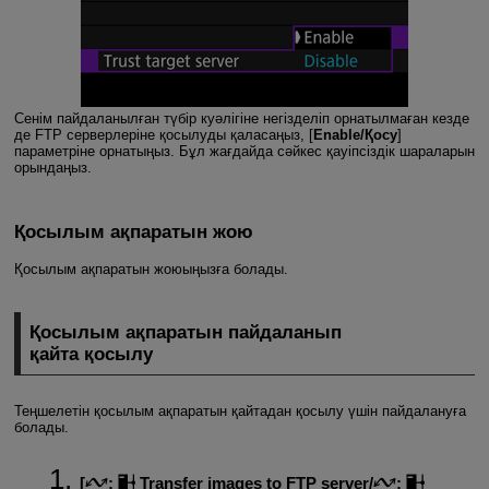
Сенім пайдаланылған түбір куәлігіне негізделіп орнатылмаған кезде
де FTP серверлеріне қосылуды қаласаңыз, [
Enable/Қосу
]
параметріне орнатыңыз. Бұл жағдайда сәйкес қауіпсіздік шараларын
орындаңыз.
Қосылым ақпаратын жою
Қосылым ақпаратын жоюыңызға болады.
Қосылым ақпаратын пайдаланып
қайта қосылу
Теңшелетін қосылым ақпаратын қайтадан қосылу үшін пайдалануға
болады.
[
:
Transfer images to FTP server
/
: