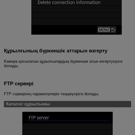
Құрылғының бүркеншік аттарын өзгерту
Камера қосылатын құрылғылардың бүркеншік атын өзгертуіңізге
болады.
FTP сервері
FTP серверінің параметрлерін теңшеуіңізге болады.
Каталог құрылымы