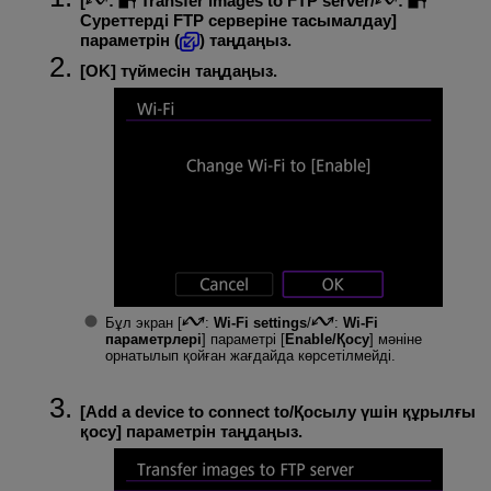
[
:
Transfer images to FTP server
/
:
Суреттерді FTP серверіне тасымалдау
]
параметрін (
) таңдаңыз.
[
OK
] түймесін таңдаңыз.
Бұл экран [
:
Wi-Fi settings
/
:
Wi-Fi
параметрлері
] параметрі [
Enable/Қосу
] мәніне
орнатылып қойған жағдайда көрсетілмейді.
[
Add a device to connect to/Қосылу үшін құрылғы
қосу
] параметрін таңдаңыз.