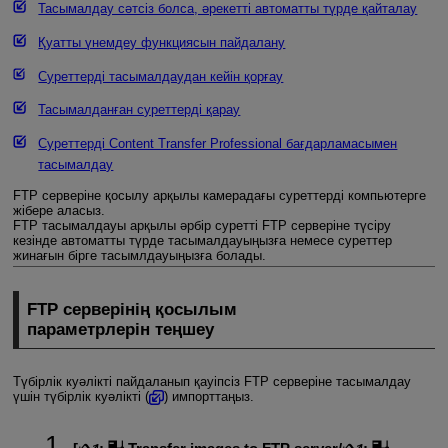
Тасымалдау сәтсіз болса, әрекетті автоматты түрде қайталау
Қуатты үнемдеу функциясын пайдалану
Суреттерді тасымалдаудан кейін қорғау
Тасымалданған суреттерді қарау
Суреттерді Content Transfer Professional бағдарламасымен
тасымалдау
FTP серверіне қосылу арқылы камерадағы суреттерді компьютерге
жібере аласыз.
FTP тасымалдауы арқылы әрбір суретті FTP серверіне түсіру
кезінде автоматты түрде тасымалдауыңызға немесе суреттер
жинағын бірге тасымлдауыңызға болады.
FTP серверінің қосылым
параметрлерін теңшеу
Түбірлік куәлікті пайдаланып қауіпсіз FTP серверіне тасымалдау
үшін түбірлік куәлікті (
) импорттаңыз.