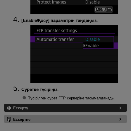
[
Enable/Қосу
] параметрін таңдаңыз.
Суретке түсіріңіз.
Түсірілген сурет FTP серверіне тасымалданады.
Ескерту
Ескертпе