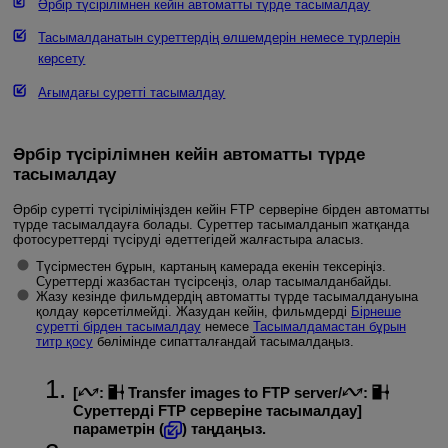
Әрбір түсірілімнен кейін автоматты түрде тасымалдау
Тасымалданатын суреттердің өлшемдерін немесе түрлерін
көрсету
Ағымдағы суретті тасымалдау
Әрбір түсірілімнен кейін автоматты түрде
тасымалдау
Әрбір суретті түсіріліміңізден кейін FTP серверіне бірден автоматты
түрде тасымалдауға болады. Суреттер тасымалданып жатқанда
фотосуреттерді түсіруді әдеттегідей жалғастыра аласыз.
Түсірместен бұрын, картаның камерада екенін тексеріңіз.
Суреттерді жазбастан түсірсеңіз, олар тасымалданбайды.
Жазу кезінде фильмдердің автоматты түрде тасымалдануына
қолдау көрсетілмейді. Жазудан кейін, фильмдерді
Бірнеше
суретті бірден тасымалдау
немесе
Тасымалдамастан бұрын
титр қосу
бөлімінде сипатталғандай тасымалдаңыз.
[
:
Transfer images to FTP server
/
:
Суреттерді FTP серверіне тасымалдау
]
параметрін (
) таңдаңыз.