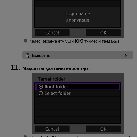
Келесі экранға өту үшін [
OK
] түймесін таңдаңыз.
Ескертпе
Мақсатты қалтаны көрсетіңіз.