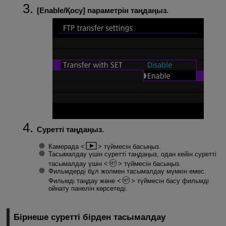
[
Enable/Қосу
] параметрін таңдаңыз.
Суретті таңдаңыз.
Камерада
түймесін басыңыз.
Тасымалдау үшін суретті таңдаңыз, одан кейін суретті
тасымалдау үшін
түймесін басыңыз.
Фильмдерді бұл жолмен тасымалдау мүмкін емес.
Фильмді таңдау және
түймесін басу фильмді
ойнату панелін көрсетеді.
Бірнеше суретті бірден тасымалдау