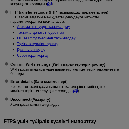
қосуыңызға болады (
).
FTP transfer settings (FTP тасымалдау параметрлері)
FTP тасымалдауы мен қуатты үнемдеуге қатысты
параметрлерді теңшей аласыз.
Автоматты түрде тасымалдау
Тасымалданатын суреттер
ОРНАТУ түймесімен тасымалдау
Түбірлік куәлікті орнату
Қуатты үнемдеу
Суреттерді қорғау
Confirm Wi-Fi settings (Wi-Fi параметрлерін растау)
Wi-Fi
қосылымдары үшін параметр мәліметтерін тексеруіңізге
болады.
Error details (Қате мәліметтері)
Кез келген желі қосылымының қателерінен кейін қате
мәліметтерін тексеруіңізге болады (
).
Disconnect (Ажырату)
Желі қосылымын аяқтайды.
FTPS үшін түбірлік куәлікті импорттау