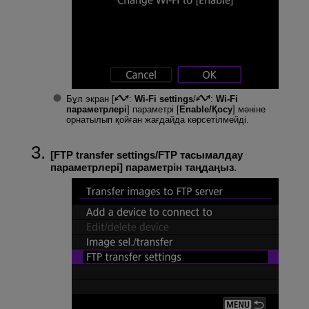
Бұл экран [
:
Wi-Fi settings
/
:
Wi-Fi
параметрлері
] параметрі [
Enable/Қосу
] мәніне
орнатылып қойған жағдайда көрсетілмейді.
[
FTP transfer settings/FTP тасымалдау
параметрлері
] параметрін таңдаңыз.