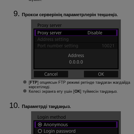
Прокси серверінің параметрлерін теңшеңіз.
[
FTP
] опциясын FTP режимі ретінде таңдаған жағдайда
көрсетіледі.
Келесі экранға өту үшін [
OK
] түймесін таңдаңыз.
Параметрді таңдаңыз.