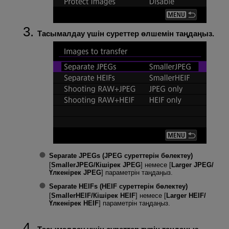
Тасымалдау үшін суреттер өлшемін таңдаңыз.
Separate JPEGs (JPEG суреттерін бөлектеу)
[
SmallerJPEG/Кішірек JPEG
] немесе [
Larger JPEG/
Үлкенірек JPEG
] параметрін таңдаңыз.
Separate HEIFs (HEIF суреттерін бөлектеу)
[
SmallerHEIF/Кішірек HEIF
] немесе [
Larger HEIF/
Үлкенірек HEIF
] параметрін таңдаңыз.