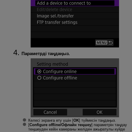
Параметрді таңдаңыз.
Келесі экранға өту үшін [
OK
] түймесін таңдаңыз.
[
Configure offline/Офлайн теңшеу
] параметрін таңдау
теңшеуден кейін камераны желіден ажыратулы күйде