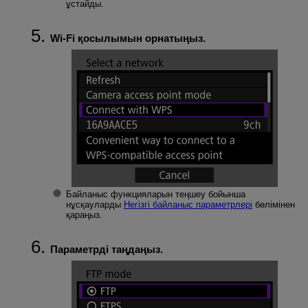
ұстайды.
Wi-Fi
қосылымын орнатыңыз.
Байланыс функцияларын теңшеу бойынша
нұсқауларды
Негізгі байланыс параметрлері
бөлімінен
қараңыз.
Параметрді таңдаңыз.