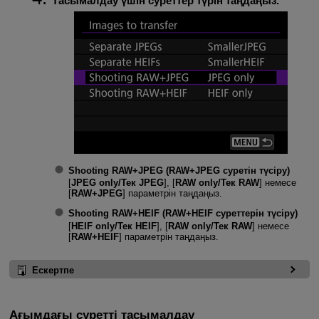
Тасымалдау үшін суреттер түрін таңдаңыз.
Shooting RAW+JPEG (RAW+JPEG суретін түсіру)
[
JPEG only/Тек JPEG
], [
RAW only/Тек RAW
] немесе
[
RAW+JPEG
] параметрін таңдаңыз.
Shooting RAW+HEIF (RAW+HEIF суреттерін түсіру)
[
HEIF only/Тек HEIF
], [
RAW only/Тек RAW
] немесе
[
RAW+HEIF
] параметрін таңдаңыз.
Ескертпе
Ағымдағы суретті тасымалдау