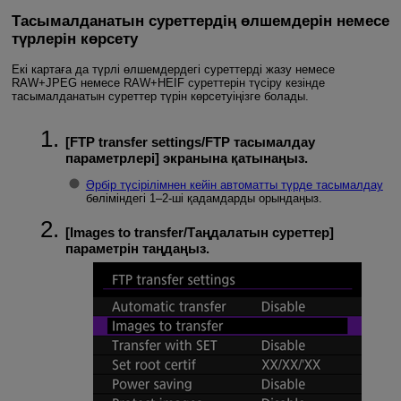
Тасымалданатын суреттердің өлшемдерін немесе
түрлерін көрсету
Екі картаға да түрлі өлшемдердегі суреттерді жазу немесе
RAW+JPEG немесе RAW+HEIF суреттерін түсіру кезінде
тасымалданатын суреттер түрін көрсетуіңізге болады.
[
FTP transfer settings/FTP тасымалдау
параметрлері
] экранына қатынаңыз.
Әрбір түсірілімнен кейін автоматты түрде тасымалдау
бөліміндегі 1–2-ші қадамдарды орындаңыз.
[
Images to transfer/Таңдалатын суреттер
]
параметрін таңдаңыз.