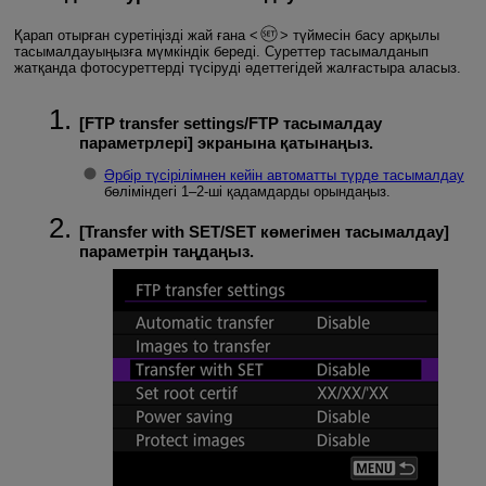
Қарап отырған суретіңізді жай ғана
түймесін басу арқылы
тасымалдауыңызға мүмкіндік береді. Суреттер тасымалданып
жатқанда фотосуреттерді түсіруді әдеттегідей жалғастыра аласыз.
[
FTP transfer settings/FTP тасымалдау
параметрлері
] экранына қатынаңыз.
Әрбір түсірілімнен кейін автоматты түрде тасымалдау
бөліміндегі 1–2-ші қадамдарды орындаңыз.
[
Transfer with SET/SET көмегімен тасымалдау
]
параметрін таңдаңыз.