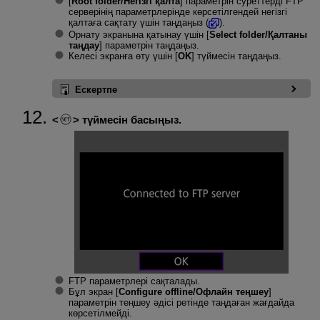
[
Root folder/Негізгі қалта
] параметрін суреттерді FTP
серверінің параметрлерінде көрсетілгендей негізгі
қалтаға сақтату үшін таңдаңыз (
).
Орнату экранына қатынау үшін [
Select folder/Қалтаны
таңдау
] параметрін таңдаңыз.
Келесі экранға өту үшін [
OK
] түймесін таңдаңыз.
Ескертпе
түймесін басыңыз.
FTP параметрлері сақталады.
Бұл экран [
Configure offline/Офлайн теңшеу
]
параметрін теңшеу әдісі ретінде таңдаған жағдайда
көрсетілмейді.