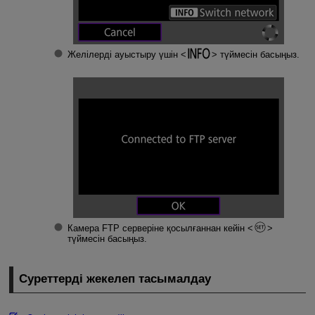
Желілерді ауыстыру үшін
түймесін басыңыз.
Камера FTP серверіне қосылғаннан кейін
түймесін басыңыз.
Суреттерді жекелеп тасымалдау