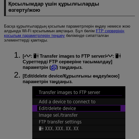
Қосылымдар үшін құрылғыларды
өзгерту/жою
Басқа құрылғылардың қосылым параметрлерін өңдеу немесе жою
алдында
Wi-Fi
қосылымын аяқтаңыз. Бұл бөлім
FTP серверінің
қосылым параметрлерін теңшеу
бөлімінде сипатталған
элементтерді қамтиды.
[
:
Transfer images to FTP server
/
:
Суреттерді FTP серверіне тасымалдау
]
параметрін (
) таңдаңыз.
[
Edit/delete device/Құрылғыны өңдеу/жою
]
параметрін таңдаңыз.