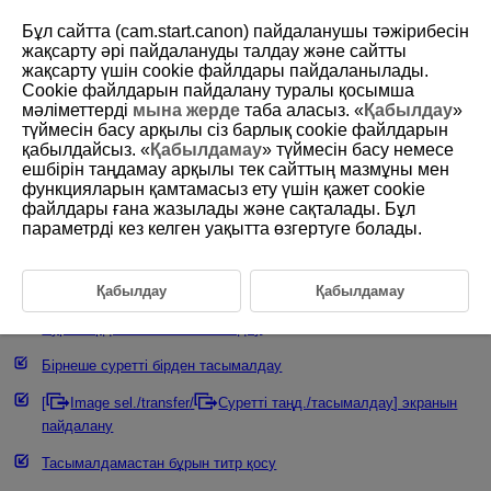
Бұл сайтта (cam.start.canon) пайдаланушы тәжірибесін
жақсарту әрі пайдалануды талдау және сайтты
жақсарту үшін сookie файлдары пайдаланылады.
Cookie файлдарын пайдалану туралы қосымша
D388-179
мәліметтерді
мына жерде
таба аласыз. «
Қабылдау
»
түймесін басу арқылы сіз барлық cookie файлдарын
Суреттерді FTP Server серверіне
қабылдайсыз. «
Қабылдамау
» түймесін басу немесе
тасымалдау
ешбірін таңдамау арқылы тек сайттың мазмұны мен
функцияларын қамтамасыз ету үшін қажет cookie
файлдары ғана жазылады және сақталады. Бұл
FTP серверінің қосылым параметрлерін теңшеу
параметрді кез келген уақытта өзгертуге болады.
Қосылымдар үшін құрылғыларды өзгерту/жою
Қосылым ақпаратын пайдаланып қайта қосылу
Қабылдау
Қабылдамау
Суреттерді жекелеп тасымалдау
Бірнеше суретті бірден тасымалдау
[
Image sel./transfer
/
Суретті таңд./тасымалдау
] экранын
пайдалану
Тасымалдамастан бұрын титр қосу