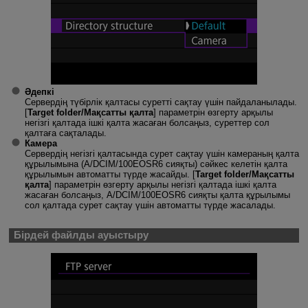
Әдепкі
Сервердің түбірлік қалтасы суретті сақтау үшін пайдаланылады.
[
Target folder/Мақсатты қалта
] параметрін өзгерту арқылы
негізгі қалтада ішкі қалта жасаған болсаңыз, суреттер сол
қалтаға сақталады.
Камера
Сервердің негізгі қалтасында сурет сақтау үшін камераның қалта
құрылымына (A/DCIM/100EOSR6 сияқты) сәйкес келетін қалта
құрылымын автоматты түрде жасайды. [
Target folder/Мақсатты
қалта
] параметрін өзгерту арқылы негізгі қалтада ішкі қалта
жасаған болсаңыз, A/DCIM/100EOSR6 сияқты қалта құрылымы
сол қалтада сурет сақтау үшін автоматты түрде жасалады.
Бірдей файлды ауыстыру