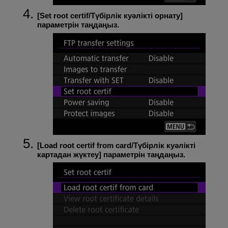
[
Set root certif/Түбірлік куәлікті орнату
]
параметрін таңдаңыз.
[
Load root certif from card/Түбірлік куәлікті
картадан жүктеу
] параметрін таңдаңыз.