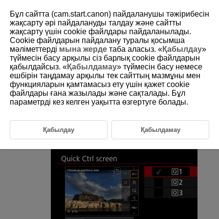
Бұл сайтта (cam.start.canon) пайдаланушы тәжірибесін
жақсарту әрі пайдалануды талдау және сайтты
жақсарту үшін сookie файлдары пайдаланылады.
Cookie файлдарын пайдалану туралы қосымша
D388-114
мәліметтерді
мына жерде
таба аласыз. «
Қабылдау
»
түймесін басу арқылы сіз барлық cookie файлдарын
Жылдам басқару экраны
қабылдайсыз. «
Қабылдамау
» түймесін басу немесе
ешбірін таңдамау арқылы тек сайттың мазмұны мен
функцияларын қамтамасыз ету үшін қажет cookie
Фильм жазу кезінде қолжетімді Жылдам басқару (
) көріністерін
өзгерте аласыз.
файлдары ғана жазылады және сақталады. Бұл
параметрді кез келген уақытта өзгертуге болады.
[
:
Quick Ctrl screen
/
:
Жылдам басқару
экраны
] параметрін (
) таңдаңыз.
Қабылдау
Қабылдамау
Көрсетілетін көріністі таңдаңыз.