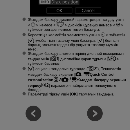
Жылдам басқару дисплей параметрлерін таңдау үшін
немесе
дискісін бұраңыз немесе
түймесін жоғары немесе төмен басыңыз.
Көрсеткіңіз келмейтін элементтер үшін
түймесін
[
] құсбелгісін тазалау үшін басыңыз. [
] белгісін
барлық элементтерден бір уақытта тазалау мүмкін
емес.
Жылдам басқару элементтерінің дисплей позициясын
таңдау үшін [
] дисплейіне қарап тұрып
түймесін басыңыз.
[
] опциясы таңдалып тұрғанда ([
]), Теңшелетін
жылдам басқару экранын [
:
Quick Control
customization
/
:
Жылдам басқару экранын
теңшеу
] параметрін пайдаланып теңшеуіңізге
болады.
Параметрді тіркеу үшін [
OK
] тармағын таңдаңыз.