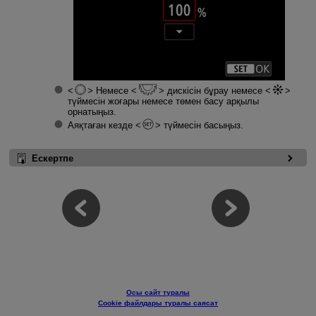
Немесе
дискісін бұрау немесе
түймесін жоғары немесе төмен басу арқылы
орнатыңыз.
Аяқтаған кезде
түймесін басыңыз.
Ескертпе
Осы сайт туралы
Cookie файлдары туралы саясат