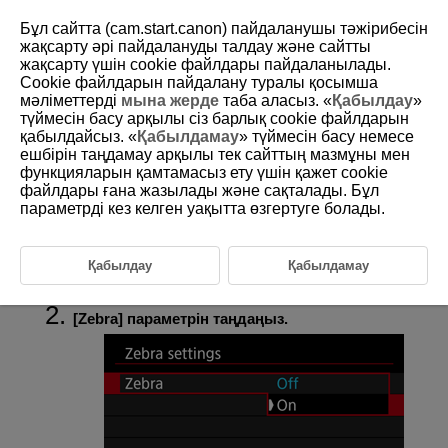
Бұл сайтта (cam.start.canon) пайдаланушы тәжірибесін
жақсарту әрі пайдалануды талдау және сайтты
жақсарту үшін сookie файлдары пайдаланылады.
Cookie файлдарын пайдалану туралы қосымша
D388-111
мәліметтерді
мына жерде
таба аласыз. «
Қабылдау
»
түймесін басу арқылы сіз барлық cookie файлдарын
Zebra параметрлері
қабылдайсыз. «
Қабылдамау
» түймесін басу немесе
ешбірін таңдамау арқылы тек сайттың мазмұны мен
функцияларын қамтамасыз ету үшін қажет cookie
Экспозицияны фильм жазудан бұрын немесе фильм жазу кезінде
реттеуіңізге көмектесу үшін жолақты өрнекті көрсетілген
файлдары ғана жазылады және сақталады. Бұл
ашықтықтың сурет аймақтарының үстінде немесе айналасында
параметрді кез келген уақытта өзгертуге болады.
көрсетуіңізге болады.
Қабылдау
Қабылдамау
[
:
Zebra settings
/
:
Zebra параметрлері
]
параметрін (
) таңдаңыз.
[
Zebra
] параметрін таңдаңыз.