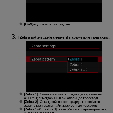
[
On/Қосу
] параметрін таңдаңыз.
[
Zebra pattern/Zebra өрнегі
] параметрін таңдаңыз.
[
Zebra 1
]: Солға қисайған жолақтарды көрсетілген
ашықтық аймақтарының айналасында көрсетеді.
[
Zebra 2
]: Оңға қисайған жолақтарды көрсетілген
ашықтықтан асатын аймақтар үстінде көрсетеді.
[
Zebra 1+2
]: [
Zebra 1
] және [
Zebra 2
] параметрлерінің