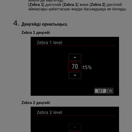
екеуін де көрсетеді.
[
Zebra 1
] дисплейі [
Zebra 1
] және [
Zebra 2
] дисплей
аймақтары қабаттасқан жерде басымдыққа ие болады.
Деңгейді орнатыңыз.
Zebra 1 деңгейі
Zebra 2 деңгейі