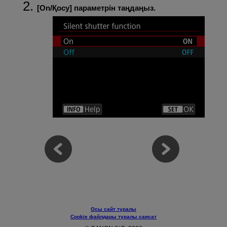
[
On/Қосу
] параметрін таңдаңыз.
Осы сайт туралы
Cookie файлдары туралы саясат