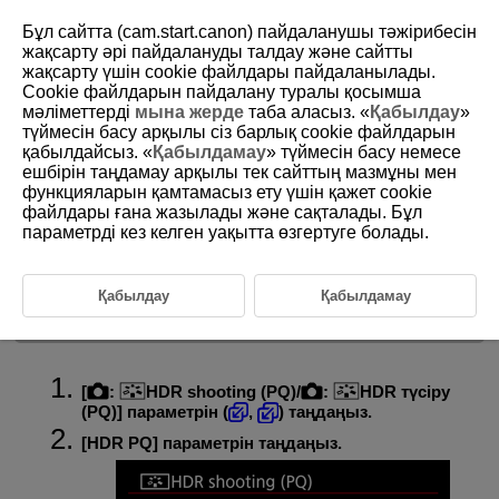
Бұл сайтта (cam.start.canon) пайдаланушы тәжірибесін
жақсарту әрі пайдалануды талдау және сайтты
жақсарту үшін сookie файлдары пайдаланылады.
Cookie файлдарын пайдалану туралы қосымша
D388-081
мәліметтерді
мына жерде
таба аласыз. «
Қабылдау
»
түймесін басу арқылы сіз барлық cookie файлдарын
HDR түсіру (PQ)
қабылдайсыз. «
Қабылдамау
» түймесін басу немесе
ешбірін таңдамау арқылы тек сайттың мазмұны мен
функцияларын қамтамасыз ету үшін қажет cookie
[
HDR shooting (PQ)/
HDR түсіру (PQ)
] параметрі жарық
файлдары ғана жазылады және сақталады. Бұл
түскен жерлер мен көлеңкелердегі бөлшектерді сақтап қалатын,
сондай-ақ
ITU-R
BT.2100 және SMPTE ST.2084 стандарттарында
параметрді кез келген уақытта өзгертуге болады.
анықталған PQ сипаттамасына (HDR сурет дисплейі үшін кіріс
сигналының гамма доғасын білдіреді) сай динамикалық ауқымы
жоғары суреттер түсіруіңізге мүмкіндік береді.
Қабылдау
Қабылдамау
Ескертпе
[
:
HDR shooting (PQ)
/
:
HDR түсіру
(PQ)
] параметрін (
,
) таңдаңыз.
[
HDR PQ
] параметрін таңдаңыз.