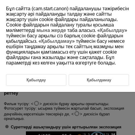
Бұл сайтта (cam.start.canon) пайдаланушы тәжірибесін
жақсарту әрі пайдалануды талдау және сайтты
жақсарту үшін сookie файлдары пайдаланылады.
Cookie файлдарын пайдалану туралы қосымша
D388-069
мәліметтерді
мына жерде
таба аласыз. «
Қабылдау
»
түймесін басу арқылы сіз барлық cookie файлдарын
Экспозиция компенсациясы
қабылдайсыз. «
Қабылдамау
» түймесін басу немесе
ешбірін таңдамау арқылы тек сайттың мазмұны мен
функцияларын қамтамасыз ету үшін қажет cookie
Камера анықтайтын стандартты экспозицияға қатысты суреттерді
жарықтандыру немесе қараңғылау үшін экспозиция компенсациясын
файлдары ғана жазылады және сақталады. Бұл
оң немесе теріс жағына орнатуыңызға болады.
параметрді кез келген уақытта өзгертуге болады.
Экспозиция компенсациясы мына түсіру режимдерінде қолжетімді.
Фильм жазу: [
] [
] [
] [
] [
] [
] [
] [
]
Фотосурет түсіру:
Fv
P
Tv
Av
M
Қабылдау
Қабылдамау
Экранды көре отырып экспозиция компенсациясын
реттеу
Фильм түсіру:
дискісін бұрау арқылы орнатылады.
Фотосурет түсіру: ысырма түймесін жартылай басып, экспозиция
деңгейінің көрсеткішін тексеріңіз де,
дискісін бұрап
орнатыңыз.
Суреттерді ашықтандыру үшін арттырылған экспозиция