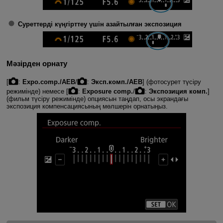
Суреттерді күңгірттеу үшін азайтылған экспозиция
Мәзірден орнату
[
:
Expo.comp./AEB
/
:
Эксп.комп./AEB
] (фотосурет түсіру
режимінде) немесе [
:
Exposure comp.
/
:
Экспозиция комп.
]
(фильм түсіру режимінде) опциясын таңдап, осы экрандағы
экспозиция компенсациясының мөлшерін орнатыңыз.