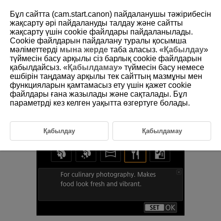
Бұл сайтта (cam.start.canon) пайдаланушы тәжірибесін
жақсарту әрі пайдалануды талдау және сайтты
жақсарту үшін сookie файлдары пайдаланылады.
Cookie файлдарын пайдалану туралы қосымша
D388-048
мәліметтерді
мына жерде
таба аласыз. «
Қабылдау
»
түймесін басу арқылы сіз барлық cookie файлдарын
Тағам
қабылдайсыз. «
Қабылдамау
» түймесін басу немесе
ешбірін таңдамау арқылы тек сайттың мазмұны мен
функцияларын қамтамасыз ету үшін қажет cookie
Аспаздық фотосуреттер үшін [
] (
Food/Тағам
) пайдаланыңыз. Нысан
файлдары ғана жазылады және сақталады. Бұл
айқын және ашық көрінеді. Сондай-ақ вольфрам шамдарының
немесе ұқсас жарық көздерінің қызғылт реңктерін азайтады.
параметрді кез келген уақытта өзгертуге болады.
Қабылдау
Қабылдамау