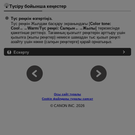
Түсіру бойынша кеңестер
Түс реңкін өзгертіңіз.
Түс реңкін Жылдам басқару экранындағы [
Color tone:
Cool←→Warm
/
Түс реңкі: Салқын←→Жылы
] терезесінде
қажетінше реттеңіз. Тағамның қызғылт реңктерін арттыру үшін
қызылға (жылы реңктер) немесе шамадан тыс қызыл реңкті
азайту үшін көкке (салқын реңктерге) қарай орнатыңыз.
Ескерту
Осы сайт туралы
Cookie файлдары туралы саясат
© CANON INC. 2026