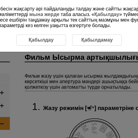
рибесін жақсарту әрі пайдалануды талдау және сайтты жақс
мәліметтерді
мына жерде
таба аласыз. «
Қабылдау
» түйме
месе ешбірін таңдамау арқылы тек сайттың мазмұны мен фу
раметрді кез келген уақытта өзгертуге болады.
Фильм Ысырма артықшылығы бар AE
Қабылдау
Қабылдамау
Фильм Ысырма артықшылығы
Фильм жазу үшін қалаған ысырма жылдамдығыңы
көрсеткіші мен апертура мәндері ашықтыққа бей
қолжеткізу үшін автоматты түрде орнатылады.
Жазу режимін [
] параметріне