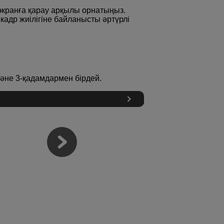
 экранға қарау арқылы орнатыңыз.
адр жиілігіне байланысты әртүрлі
әне 3-қадамдармен бірдей.