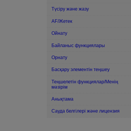
Түсіру және жазу
AF/Жетек
Ойнату
Байланыс функциялары
Орнату
Басқару элементін теңшеу
Теңшелетін функциялар/Менің
мәзірім
Анықтама
Сауда белгілері және лицензия