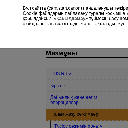
Бұл сайтта (cam.start.canon) пайдаланушы тәжі
Cookie файлдарын пайдалану туралы қосымша 
қабылдайсыз. «
Қабылдамау
» түймесін басу не
файлдары ғана жазылады және сақталады. Бұл па
EOS R6 V
Фильм жазу режимдері
D388-037
Мазмұны
EOS R6 V
Кіріспе
Дайындық және негізгі
операциялар
Фильм жазу режимдері
Түсіру режимін орнату