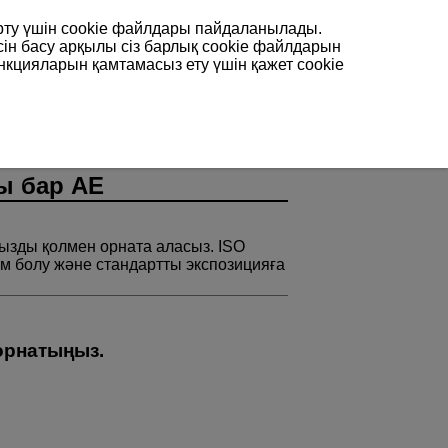
арту үшін сookie файлдары пайдаланылады.
сін басу арқылы сіз барлық cookie файлдарын
нкцияларын қамтамасыз ету үшін қажет cookie
 бар AE
зды қолмен орната аласыз. ISO
ім болу және стандартты экспозицияға
 орнатыңыз.