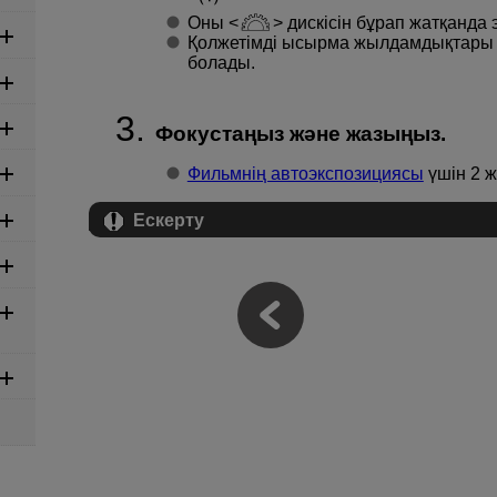
Оны
дискісін бұрап жатқанда
Қолжетімді ысырма жылдамдықтары к
болады.
Фокустаңыз және жазыңыз.
Фильмнің автоэкспозициясы
үшін 2 ж
Ескерту