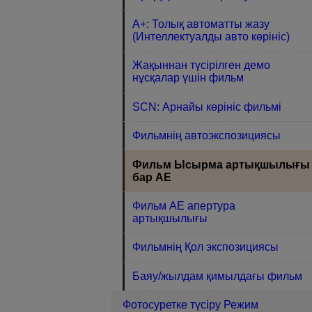
A+: Толық автоматты жазу
(Интеллектуалды авто көрініс)
Жақыннан түсірілген демо
нұсқалар үшін фильм
SCN: Арнайы көрініс фильмі
Фильмнің автоэкспозициясы
Фильм Ысырма артықшылығы
бар AE
Фильм AE апертура
артықшылығы
Фильмнің Қол экспозициясы
Баяу/жылдам қимылдағы фильм
Фотосуретке түсіру Режим