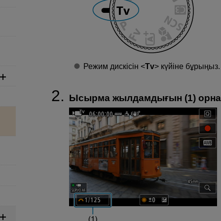
Режим дискісін
Tv
күйіне бұрыңыз.
Ысырма жылдамдығын (1) орна