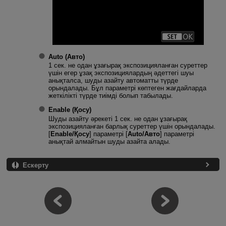
Auto (Авто)
1 сек. не одан ұзағырақ экспозицияланған суреттер
үшін егер ұзақ экспозициялардың әдеттегі шуы
анықталса, шуды азайту автоматты түрде
орындалады. Бұл параметрі көптеген жағдайларда
жеткілікті түрде тиімді болып табылады.
Enable (Қосу)
Шуды азайту әрекеті 1 сек. не одан ұзағырақ
экспозицияланған барлық суреттер үшін орындалады.
[
Enablе/Қосу
] параметрі [
Auto/Авто
] параметрі
анықтай алмайтын шуды азайта алады.
Ескерту