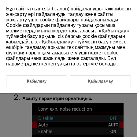
Бұл сайтта (cam.start.canon) пайдаланушы тәжірибесін
жақсарту әрі пайдалануды талдау және сайтты
жақсарту үшін сookie файлдары пайдаланылады.
Cookie файлдарын пайдалану туралы қосымша
D375-082
мәліметтерді
мына жерде
таба аласыз. «
Қабылдау
»
түймесін басу арқылы сіз барлық cookie файлдарын
Ұзақ экспозиция шуын азайту
қабылдайсыз. «
Қабылдамау
» түймесін басу немесе
ешбірін таңдамау арқылы тек сайттың мазмұны мен
функцияларын қамтамасыз ету үшін қажет cookie
Бір секунд немесе одан жай ысырма жылдамдықтарындағы ұзақ
экспозицияларда орын алатын жарық нүктелері немесе жолақ
файлдары ғана жазылады және сақталады. Бұл
сияқты шуды азайтуға болады.
параметрді кез келген уақытта өзгертуге болады.
[
:
Long exp. noise reduction
/
:
Ұзақ
Қабылдау
Қабылдамау
экспозиция шуын азайту
] параметрін (
)
таңдаңыз.
Азайту параметрін орнатыңыз.