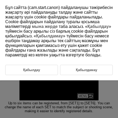
Бұл сайтта (cam.start.canon) пайдаланушы тәжірибесін
жақсарту әрі пайдалануды талдау және сайтты
жақсарту үшін сookie файлдары пайдаланылады.
7-1 Function Overview
Cookie файлдарын пайдалану туралы қосымша
мәліметтерді
мына жерде
таба аласыз. «
Қабылдау
»
түймесін басу арқылы сіз барлық cookie файлдарын
This function allows you to batch register AF-related settings and
қабылдайсыз. «
Қабылдамау
» түймесін басу немесе
recall them for batch setting. You can also save setting files to and
ешбірін таңдамау арқылы тек сайттың мазмұны мен
load them from a card.
функцияларын қамтамасыз ету үшін қажет cookie
файлдары ғана жазылады және сақталады. Бұл
параметрді кез келген уақытта өзгертуге болады.
Қабылдау
Қабылдамау
Up to six items can be registered, from [SET1] to [SET6]. You can
change the name of each SET to match the subject or shooting scene,
making it easier to identify registered details.