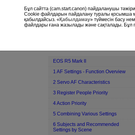
Бұл сайтта (cam.start.canon) пайдаланушы тәжі
Cookie файлдарын пайдалану туралы қосымша 
қабылдайсыз. «
Қабылдамау
» түймесін басу не
файлдары ғана жазылады және сақталады. Бұл па
EOS R5 Mark II
7 Register/Recall 
Contents
EOS R5 Mark II
1 AF Settings - Function Overview
2 Servo AF Characteristics
3 Register People Priority
4 Action Priority
5 Combining Various Settings
6 Subjects and Recommended
Settings by Scene