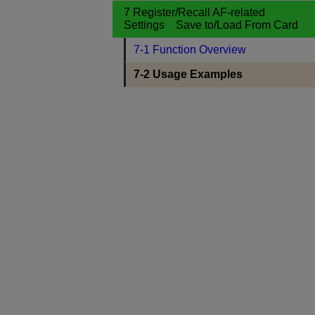
7 Register/Recall AF-related
Settings Save to/Load From Card
7-1 Function Overview
7-2 Usage Examples