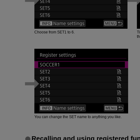
Choose from SET1 to 6.
T
t
You can change the SET name to anything you like.
Recalling and using registered fu