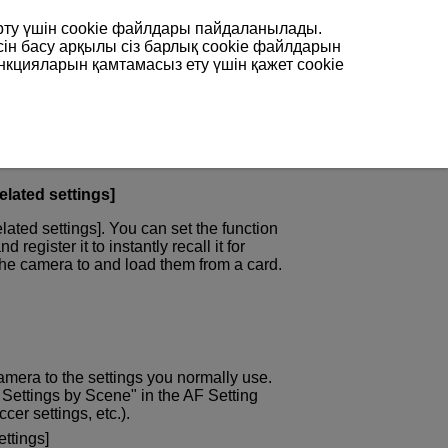
арту үшін сookie файлдары пайдаланылады.
сін басу арқылы сіз барлық cookie файлдарын
нкцияларын қамтамасыз ету үшін қажет cookie
amples
elated settings]
lated settings]. You can set the function
register it to instantly recall it for
the camera to and load them from a card.
amera to the settings you normally use.
ettings by Scene" in the AF Setting
cer settings, etc.).
ettings]