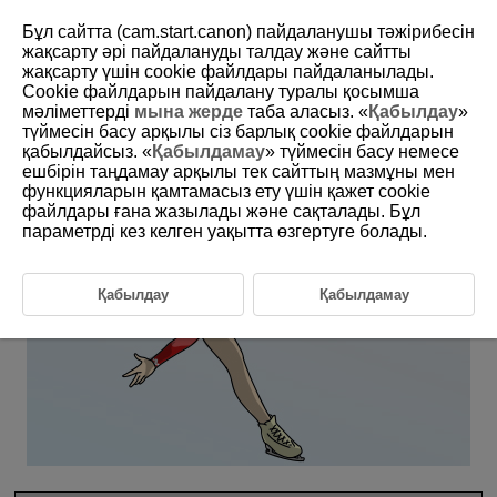
Бұл сайтта (cam.start.canon) пайдаланушы тәжірибесін
жақсарту әрі пайдалануды талдау және сайтты
жақсарту үшін сookie файлдары пайдаланылады.
6-17 Winter: Figure Skating (Single)
Cookie файлдарын пайдалану туралы қосымша
мәліметтерді
мына жерде
таба аласыз. «
Қабылдау
»
түймесін басу арқылы сіз барлық cookie файлдарын
This setting is perfect for singles figure skating.
қабылдайсыз. «
Қабылдамау
» түймесін басу немесе
ешбірін таңдамау арқылы тек сайттың мазмұны мен
функцияларын қамтамасыз ету үшін қажет cookie
файлдары ғана жазылады және сақталады. Бұл
параметрді кез келген уақытта өзгертуге болады.
Қабылдау
Қабылдамау