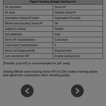
Figure Skating (Single) Setting List
AF operation
Servo AF
AF area
Flexible Zone AF
Orientation-linked AF point
Separated AF points
Whole area tracking Servo AF
On
Subject to detect
People
Eye detection
Auto
Servo AF characteristics
Case Auto
Case Auto Characteristics
0
Servo 1st image priority
Equal priority
Lens electronic MF
Enable (actual size)
[Flexible zone AF] is recommended for [AF area].
Setting [Whole area tracking Servo AF] to [On] makes framing easier
and adjust the composition when shooting jumps.