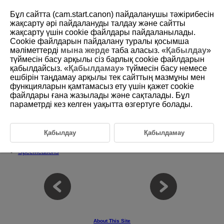
Бұл сайтта (cam.start.canon) пайдаланушы тәжірибесін
жақсарту әрі пайдалануды талдау және сайтты
жақсарту үшін сookie файлдары пайдаланылады.
Cookie файлдарын пайдалану туралы қосымша
D292-199
мәліметтерді
мына жерде
таба аласыз. «
Қабылдау
»
түймесін басу арқылы сіз барлық cookie файлдарын
Reference
қабылдайсыз. «
Қабылдамау
» түймесін басу немесе
ешбірін таңдамау арқылы тек сайттың мазмұны мен
функцияларын қамтамасыз ету үшін қажет cookie
This chapter provides reference information on camera features.
файлдары ғана жазылады және сақталады. Бұл
Importing Images to a Computer
параметрді кез келген уақытта өзгертуге болады.
Importing Images to a Smartphone
Troubleshooting Guide
Error Codes
Қабылдау
Қабылдамау
Information Display
Specifications
About This Site