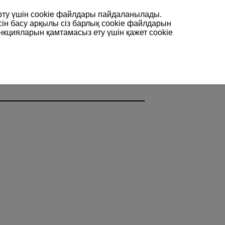
арту үшін сookie файлдары пайдаланылады.
сін басу арқылы сіз барлық cookie файлдарын
нкцияларын қамтамасыз ету үшін қажет cookie
.