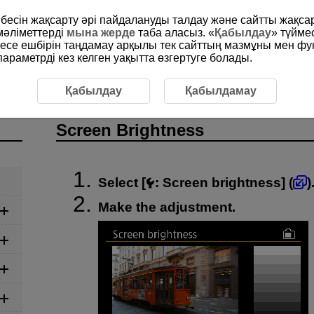
рибесін жақсарту әрі пайдалануды талдау және сайтты жақс
мәліметтерді
мына жерде
таба аласыз. «
Қабылдау
» түйме
месе ешбірін таңдамау арқылы тек сайттың мазмұны мен фу
раметрді кез келген уақытта өзгертуге болады.
ightness
Қабылдау
Қабылдамау
Screen Brightness
Select [
:
Screen brightness
] (
)
Make the adjustment.