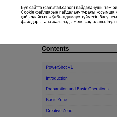
Бұл сайтта (cam.start.canon) пайдаланушы тәжі
Cookie файлдарын пайдалану туралы қосымша 
қабылдайсыз. «
Қабылдамау
» түймесін басу не
файлдары ғана жазылады және сақталады. Бұл па
PowerShot V1
Set-up
Screen Br
D292-178
Contents
PowerShot V1
Introduction
Preparation and Basic Operations
Basic Zone
Creative Zone