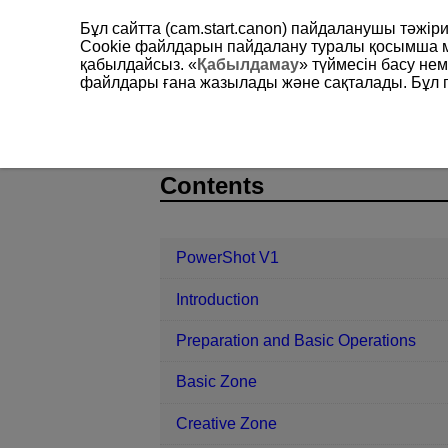
Бұл сайтта (cam.start.canon) пайдаланушы тәжі
Cookie файлдарын пайдалану туралы қосымша 
қабылдайсыз. «
Қабылдамау
» түймесін басу не
файлдары ғана жазылады және сақталады. Бұл па
PowerShot V1
Playback
Creativ
D292-124
Contents
PowerShot V1
Introduction
Preparation and Basic Operations
Basic Zone
Creative Zone