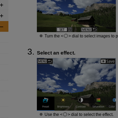
Turn the
dial to select images to 
Select an effect.
Use the
dial to select the effect.