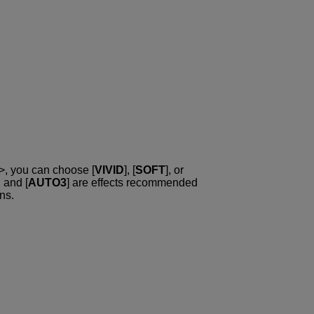
, you can choose [
VIVID
], [
SOFT
], or
, and [
AUTO3
] are effects recommended
ns.