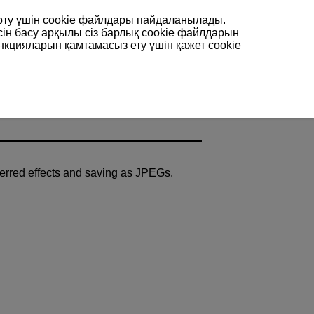
арту үшін сookie файлдары пайдаланылады.
сін басу арқылы сіз барлық cookie файлдарын
нкцияларын қамтамасыз ету үшін қажет cookie
rred effects and saving as JPEGs.