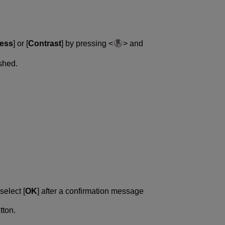
ness
] or [
Contrast
] by pressing
and
shed.
select [
OK
] after a confirmation message
tton.