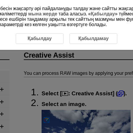
рибесін жақсарту әрі пайдалануды талдау және сайтты жақс
мәліметтерді
мына жерде
таба аласыз. «
Қабылдау
» түйме
месе ешбірін таңдамау арқылы тек сайттың мазмұны мен фу
раметрді кез келген уақытта өзгертуге болады.
e Assist
Қабылдау
Қабылдамау
Creative Assist
You can process RAW images by applying your prefe
Select [
:
Creative Assist
] (
).
Select an image.