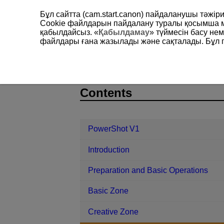
Бұл сайтта (cam.start.canon) пайдаланушы тәжі
Cookie файлдарын пайдалану туралы қосымша 
қабылдайсыз. «
Қабылдамау
» түймесін басу не
файлдары ғана жазылады және сақталады. Бұл па
PowerShot V1
Shooting and Recor
D292-085
Contents
PowerShot V1
Introduction
Preparation and Basic Operations
Basic Zone
Creative Zone