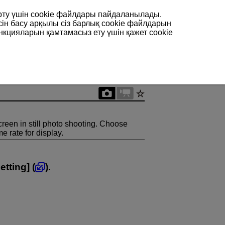
арту үшін сookie файлдары пайдаланылады.
сін басу арқылы сіз барлық cookie файлдарын
нкцияларын қамтамасыз ету үшін қажет cookie
creen in still photo shooting. Choose
e rate for display.
etting
] (
).