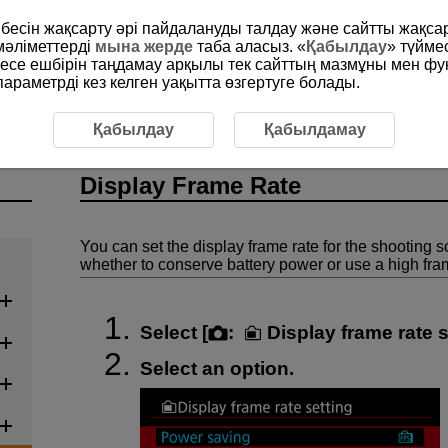
рибесін жақсарту әрі пайдалануды талдау және сайтты жақс
мәліметтерді
мына жерде
таба аласыз. «
Қабылдау
» түйме
месе ешбірін таңдамау арқылы тек сайттың мазмұны мен фу
раметрді кез келген уақытта өзгертуге болады.
ding
Display Frame Rate
Қабылдау
Қабылдамау
Display Frame Rate
You can set the display frame rate for the shooting s
whether to conserve battery power or use a high fram
Select [
:
Display frame rate s
Select an option.