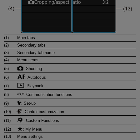
(1)
Main tabs
(2)
Secondary tabs
(3)
Secondary tab name
(4)
Menu items
(5)
: Shooting
(6)
: Autofocus
(7)
: Playback
(8)
: Communication functions
(9)
: Set-up
(10)
: Control customization
(11)
: Custom Functions
(12)
: My Menu
(13)
Menu settings