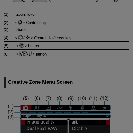
(1)
Zoom lever
(2)
Control ring
(3)
Screen
(4)
/
Control dial/cross keys
(5)
button
(6)
button
Creative Zone Menu Screen