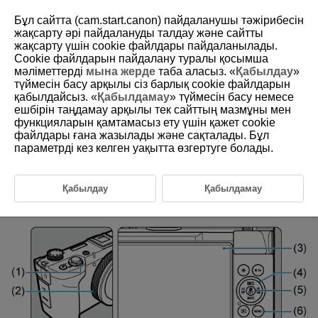
Бұл сайтта (cam.start.canon) пайдаланушы тәжірибесін
жақсарту әрі пайдалануды талдау және сайтты
жақсарту үшін сookie файлдары пайдаланылады.
Cookie файлдарын пайдалану туралы қосымша
D292-021
мәліметтерді
мына жерде
таба аласыз. «
Қабылдау
»
түймесін басу арқылы сіз барлық cookie файлдарын
Menu Operations and Settings
қабылдайсыз. «
Қабылдамау
» түймесін басу немесе
ешбірін таңдамау арқылы тек сайттың мазмұны мен
функцияларын қамтамасыз ету үшін қажет cookie
Creative Zone Menu Screen
файлдары ғана жазылады және сақталады. Бұл
параметрді кез келген уақытта өзгертуге болады.
Basic Zone Menu Screen
Menu Setting Procedure
Қабылдау
Қабылдамау
Dimmed Menu Items