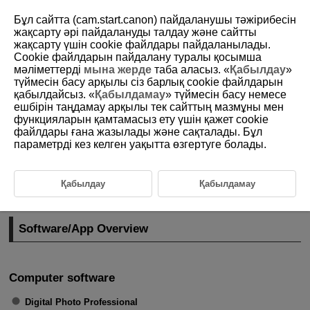
Бұл сайтта (cam.start.canon) пайдаланушы тәжірибесін
жақсарту әрі пайдалануды талдау және сайтты
жақсарту үшін сookie файлдары пайдаланылады.
Cookie файлдарын пайдалану туралы қосымша
D292-013
мәліметтерді
мына жерде
таба аласыз. «
Қабылдау
»
түймесін басу арқылы сіз барлық cookie файлдарын
Software/Apps
қабылдайсыз. «
Қабылдамау
» түймесін басу немесе
ешбірін таңдамау арқылы тек сайттың мазмұны мен
функцияларын қамтамасыз ету үшін қажет cookie
Software/App Overview
файлдары ғана жазылады және сақталады. Бұл
параметрді кез келген уақытта өзгертуге болады.
Installing Computer Software
Installing Smartphone Apps
Қабылдау
Қабылдамау
Software Instruction Manuals
Software/App Overview
Computer software
Digital Photo Professional