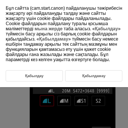
Бұл сайтта (cam.start.canon) пайдаланушы тәжірибесін
жақсарту әрі пайдалануды талдау және сайтты
жақсарту үшін сookie файлдары пайдаланылады.
Cookie файлдарын пайдалану туралы қосымша
D250-041
мәліметтерді
мына жерде
таба аласыз. «
Қабылдау
»
түймесін басу арқылы сіз барлық cookie файлдарын
Image Quality
қабылдайсыз. «
Қабылдамау
» түймесін басу немесе
ешбірін таңдамау арқылы тек сайттың мазмұны мен
функцияларын қамтамасыз ету үшін қажет cookie
You can select the pixel count and the image quality.
файлдары ғана жазылады және сақталады. Бұл
параметрді кез келген уақытта өзгертуге болады.
Select [
:
Image quality
] (
).
Select an option.
Қабылдау
Қабылдамау