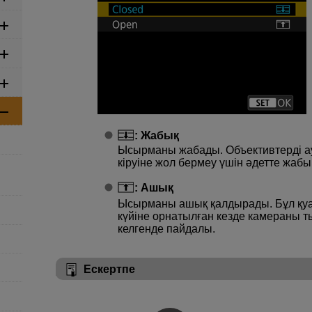
:
Жабық
Ысырманы жабады. Объективтерді а
кіруіне жол бермеу үшін әдетте жабы
:
Ашық
Ысырманы ашық қалдырады. Бұл қу
күйіне орнатылған кезде камераны т
келгенде пайдалы.
Ескертпе