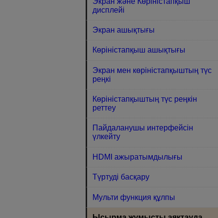
Экран және Көріністапқыш
дисплейі
Экран ашықтығы
Көріністапқыш ашықтығы
Экран мен көріністапқыштың түс
реңкі
Көріністапқыштың түс реңкін
реттеу
Пайдаланушы интерфейсін
үлкейту
HDMI ажыратымдылығы
Түртуді басқару
Мульти функция құлпы
Ысырма жұмысты аяқтауда