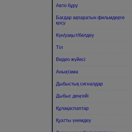
Авто бұру
Бағдар ақпаратын фильмдерге
қосу
Күн/уақыт/белдеу
Тіл
Видео жүйесі
Анықтама
Дыбыстық сигналдар
Дыбыс деңгейі
Құлақаспаптар
Қуатты үнемдеу