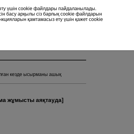
арту үшін сookie файлдары пайдаланылады.
сін басу арқылы сіз барлық cookie файлдарын
нкцияларын қамтамасыз ету үшін қажет cookie
лған кезде ысырманы ашық
а жұмысты аяқтауда
]