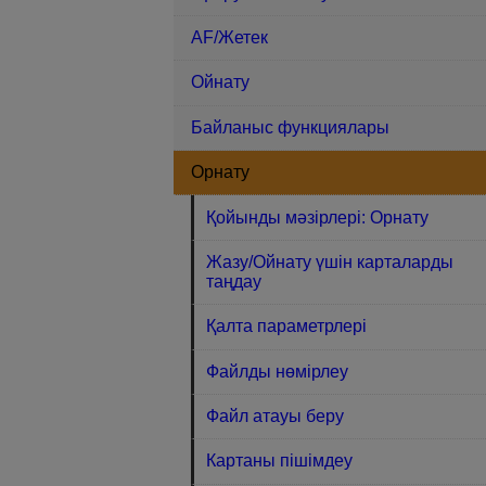
AF/Жетек
Ойнату
Байланыс функциялары
Орнату
Қойынды мәзірлері: Орнату
Жазу/Ойнату үшін карталарды
таңдау
Қалта параметрлері
Файлды нөмірлеу
Файл атауы беру
Картаны пішімдеу