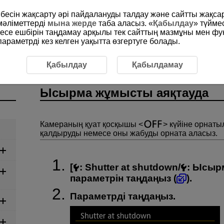
рибесін жақсарту әрі пайдалануды талдау және сайтты жақс
мәліметтерді
мына жерде
таба аласыз. «
Қабылдау
» түйме
месе ешбірін таңдамау арқылы тек сайттың мазмұны мен фу
раметрді кез келген уақытта өзгертуге болады.
сты аяқтауда
Қабылдау
Қабылдамау
Ысырма жұмысты аяқтауда
Камераның қуат қосқышы
күйіне орнаты
қалдыруды немесе оны жабуды орната аласыз.
[
:
Shutter at shutdown
/
:
Ысырм
параметрін таңдаңыз (
).
Параметрді таңдаңыз.