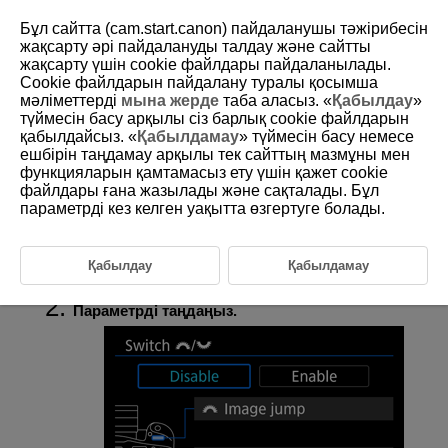
Бұл сайтта (cam.start.canon) пайдаланушы тәжірибесін
жақсарту әрі пайдалануды талдау және сайтты
жақсарту үшін сookie файлдары пайдаланылады.
Cookie файлдарын пайдалану туралы қосымша
D146-137
мәліметтерді
мына жерде
таба аласыз. «
Қабылдау
»
түймесін басу арқылы сіз барлық cookie файлдарын
Негізгі дискіні және 2-ші жылдам
қабылдайсыз. «
Қабылдамау
» түймесін басу немесе
басқару дискісін ауыстыру
ешбірін таңдамау арқылы тек сайттың мазмұны мен
функцияларын қамтамасыз ету үшін қажет cookie
файлдары ғана жазылады және сақталады. Бұл
Бұл дискілерге тағайындалған функцияларды суретті ойнату
параметрді кез келген уақытта өзгертуге болады.
экранында пайдаланылғандай ауыстыруыңызға болады.
[
:
Switch
/
/
:
/
дискілерін
Қабылдау
Қабылдамау
ауыстыру
] параметрін таңдаңыз (
).
Параметрді таңдаңыз.