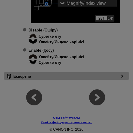
Disable (Өшіру)
Суретке өту
Үлкейту/Индекс көрінісі
Enable (Қосу)
Үлкейту/Индекс көрінісі
Суретке өту
Ескертпе
Осы сайт туралы
Cookie файлдары туралы саясат
© CANON INC. 2026