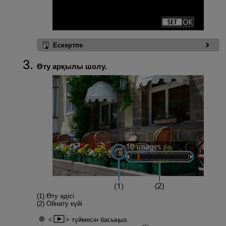
Ескертпе
Өту арқылы шолу.
(1) Өту әдісі
(2) Ойнату күйі
түймесін басыңыз.