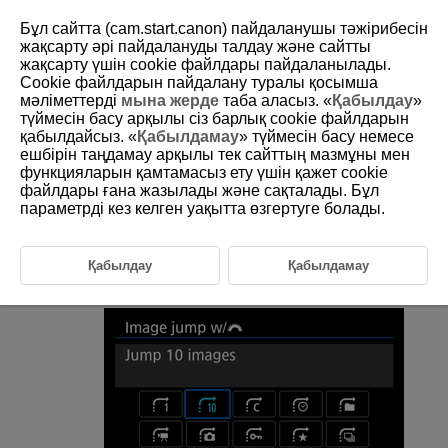
Бұл сайтта (cam.start.canon) пайдаланушы тәжірибесін
жақсарту әрі пайдалануды талдау және сайтты
жақсарту үшін сookie файлдары пайдаланылады.
Cookie файлдарын пайдалану туралы қосымша
D146-135
мәліметтерді
мына жерде
таба аласыз. «
Қабылдау
»
түймесін басу арқылы сіз барлық cookie файлдарын
Суреттерді негізгі дискімен шолу
қабылдайсыз. «
Қабылдамау
» түймесін басу немесе
ешбірін таңдамау арқылы тек сайттың мазмұны мен
функцияларын қамтамасыз ету үшін қажет cookie
Жалғыз сурет дисплейінде, орнатылған өту әдісіне сай
файлдары ғана жазылады және сақталады. Бұл
дискісін бұрап, суреттер арқылы алға немесе арқа өтуіңізге болады.
параметрді кез келген уақытта өзгертуге болады.
[
:
Image jump w/
/
:
Суретке
көмегімен өту
] параметрін таңдаңыз (
).
Қабылдау
Қабылдамау
Өту әдісін таңдаңыз.