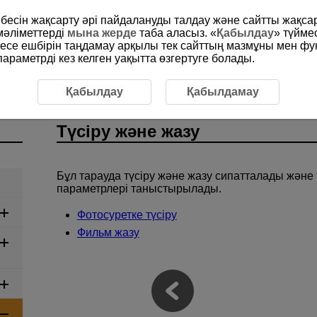
рибесін жақсарту әрі пайдалануды талдау және сайтты жақс
мәліметтерді
мына жерде
таба аласыз. «
Қабылдау
» түйме
месе ешбірін таңдамау арқылы тек сайттың мазмұны мен фу
раметрді кез келген уақытта өзгертуге болады.
Қабылдау
Қабылдамау
Түсіру және жазу
Бұл тарауда түсіру және жазу сипатталады және т
параметрлері таныстырылады.
Фотосуретке түсіру
Фильм жазу