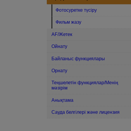
Фотосуретке түсіру
Фильм жазу
AF/Жетек
Ойнату
Байланыс функциялары
Орнату
Теңшелетін функциялар/Менің
мәзірім
Анықтама
Сауда белгілері және лицензия