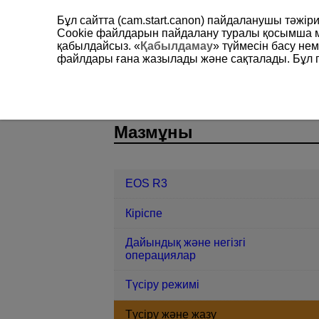
Бұл сайтта (cam.start.canon) пайдаланушы тәжі
Cookie файлдарын пайдалану туралы қосымша 
қабылдайсыз. «
Қабылдамау
» түймесін басу не
файлдары ғана жазылады және сақталады. Бұл па
EOS R3
Түсіру және жазу
D146-035
Мазмұны
EOS R3
Кіріспе
Дайындық және негізгі
операциялар
Түсіру режимі
Түсіру және жазу