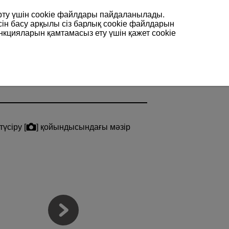
арту үшін сookie файлдары пайдаланылады.
сін басу арқылы сіз барлық cookie файлдарын
нкцияларын қамтамасыз ету үшін қажет cookie
үсіру [
] қойындысындағы мәзір