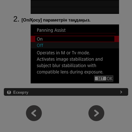
[
On/Қосу
] параметрін таңдаңыз.
Ескерту