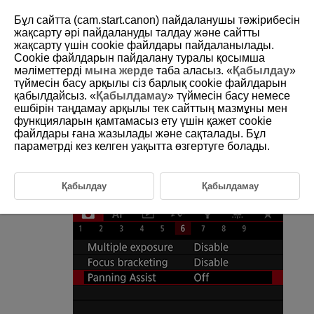
Бұл сайтта (cam.start.canon) пайдаланушы тәжірибесін
жақсарту әрі пайдалануды талдау және сайтты
жақсарту үшін сookie файлдары пайдаланылады.
Cookie файлдарын пайдалану туралы қосымша
D146-219
мәліметтерді
мына жерде
таба аласыз. «
Қабылдау
»
түймесін басу арқылы сіз барлық cookie файлдарын
Панорамалау көмекшісі
қабылдайсыз. «
Қабылдамау
» түймесін басу немесе
ешбірін таңдамау арқылы тек сайттың мазмұны мен
функцияларын қамтамасыз ету үшін қажет cookie
Камераның шайқалуы мен нысан бұлыңғырлығын тіркелген
үйлесімді объективтермен панорамалау кезінде түзетуге болады. [
файлдары ғана жазылады және сақталады. Бұл
] немесе [
] режиміне қолданылады.
параметрді кез келген уақытта өзгертуге болады.
[
:
Panning Assist
/
:
Панорамалау көмекшісі
]
Қабылдау
Қабылдамау
параметрін таңдаңыз.