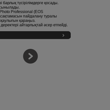
 барлық түсірілімдерге қосады.
ұсынылады.
Photo Professional (EOS
асақтамасын пайдалану туралы
ұсқаулығын қараңыз.
еректері айтарлықтай әсер етпейді.