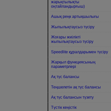
жарықтылықты
оңтайландырғыш)
Ашық реңк артықшылығы
Жыпылықтаусыз түсіру
Жоғары жиілікті
жыпылықтаусыз түсіру
Speedlite құралдарымен түсіру
Жарқыл функциясының
параметрлері
Ақ түс балансы
Теңшелетін ақ түс балансы
Ақ түс балансын түзету
Түстік кеңістік