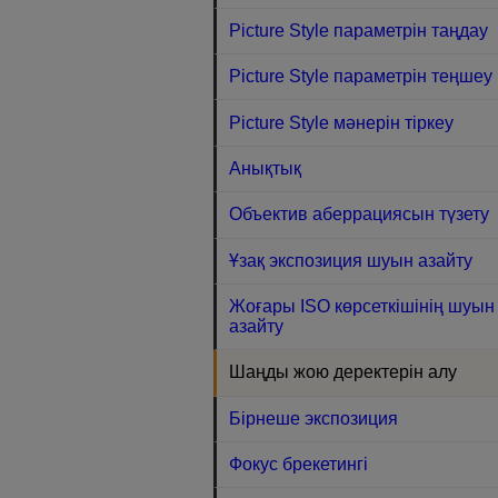
Picture Style параметрін таңдау
Picture Style параметрін теңшеу
Picture Style мәнерін тіркеу
Анықтық
Объектив аберрациясын түзету
Ұзақ экспозиция шуын азайту
Жоғары ISO көрсеткiшiнiң шуын
азайту
Шаңды жою деректерін алу
Бірнеше экспозиция
Фокус брекетингі