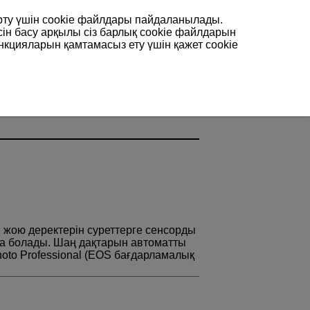
арту үшін сookie файлдары пайдаланылады.
сін басу арқылы сіз барлық cookie файлдарын
нкцияларын қамтамасыз ету үшін қажет cookie
жою деректерін суреттерге сенсорды
ға болады. Шаң дақтарын автоматты
hoto Professional (EOS бағдарламалық