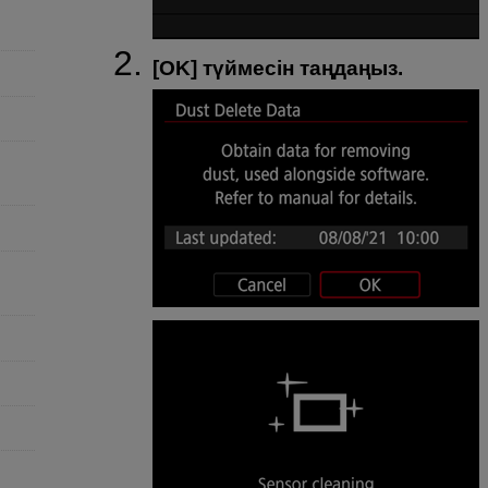
[
OK
] түймесін таңдаңыз.