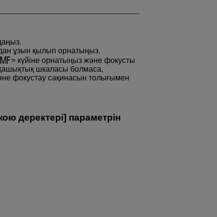
даңыз.
дан ұзын қылып орнатыңыз.
күйіне орнатыңыз және фокусты
ң қашықтық шкаласы болмаса,
әне фокустау сақинасын толығымен
ою деректері
] параметрін