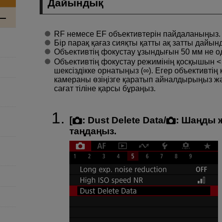
Дайындық
RF немесе EF объективтерін пайдаланыңыз.
Бір парақ қағаз сияқты қатты ақ затты дайын
Объективтің фокустау ұзындығын 50 мм не о
Объективтің фокустау режимінің қосқышын
шексіздікке орнатыңыз (∞). Егер объективті
камераны өзіңізге қаратып айналдырыңыз ж
сағат тіліне қарсы бұраңыз.
[
:
Dust Delete Data
/
:
Шаңды ж
таңдаңыз.