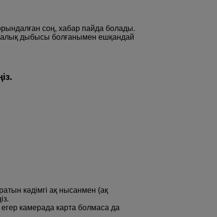
орындалған соң, хабар пайда болады.
калық дыбысы болғанымен ешқандай
із.
атын кəдімгі ақ нысанмен (ақ
із.
 егер камерада карта болмаса да