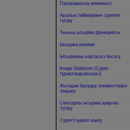
Панорамалау көмекшісі
Аралық таймерімен суретке
түсіру
Тыныш ысырма функциясы
Ысырма режимі
Ысырманы картасыз босату
Image Stabilizer (Сурет
тұрақтандырғышы)
Жылдам басқару элементтерін
теңшеу
Сенсорлы ысырма арқылы
түсіру
Суретті қарап шығу