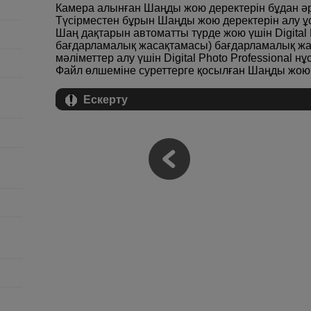
Камера алынған Шаңды жою деректерін бұдан әрі
Түсірместен бұрын Шаңды жою деректерін алу 
Шаң дақтарын автоматты түрде жою үшін Digital 
бағдарламалық жасақтамасы) бағдарламалық ж
мәліметтер алу үшін Digital Photo Professional н
Файл өлшеміне суреттерге қосылған Шаңды жою д
Ескерту