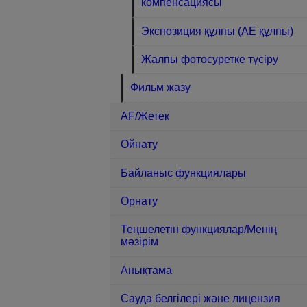
компенсациясы
Экспозиция құлпы (AE құлпы)
Жалпы фотосуретке түсіру
Фильм жазу
AF/Жетек
Ойнату
Байланыс функциялары
Орнату
Теңшелетін функциялар/Менің
мәзірім
Анықтама
Сауда белгілері және лицензия