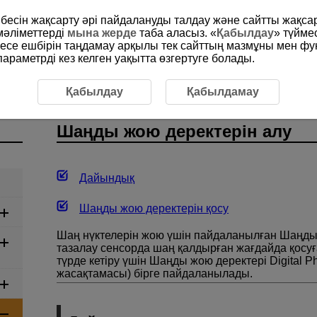
рибесін жақсарту әрі пайдалануды талдау және сайтты жақс
мәліметтерді
мына жерде
таба аласыз. «
Қабылдау
» түйме
месе ешбірін таңдамау арқылы тек сайттың мазмұны мен фу
раметрді кез келген уақытта өзгертуге болады.
суретке түсіру
Шаңды жою деректерін алу
Қабылдау
Қабылдамау
Шаңды жою деректерін алу
Дайындық
Шаңды жою деректерін қосу
Шаң нүктелерін жою үшін пайдаланылған Шаңды 
тазалау сенсорда шаң қалдырған жағдайда қосу
түрде кетіру үшін Шаңды жою деректері Digital P
жасақтамасы) бірге пайдаланылады.