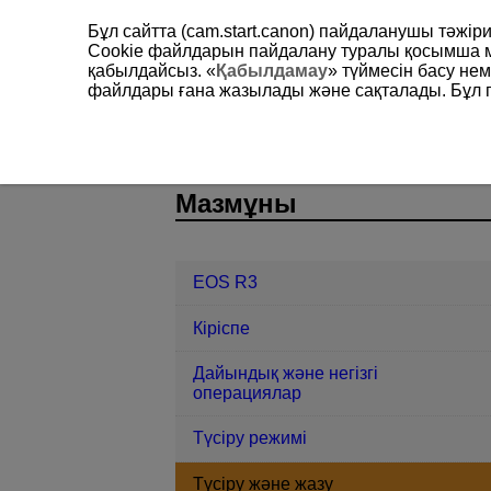
Бұл сайтта (cam.start.canon) пайдаланушы тәжі
Cookie файлдарын пайдалану туралы қосымша 
қабылдайсыз. «
Қабылдамау
» түймесін басу не
файлдары ғана жазылады және сақталады. Бұл па
EOS R3
Түсіру және жазу
Фото
D146-061
Мазмұны
EOS R3
Кіріспе
Дайындық және негізгі
операциялар
Түсіру режимі
Түсіру және жазу