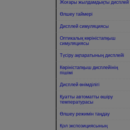
Жоғары жылдамдықты дисплей
Өлшеу таймері
Дисплей симуляциясы
Оптикалық көріністапқыш
симуляциясы
Түсіру ақпаратының дисплейі
Көріністапқыш дисплейінің
пішімі
Дисплей өнімділігі
Қуатты автоматты өшіру
температурасы
Өлшеу режимін таңдау
Қол экспозициясының