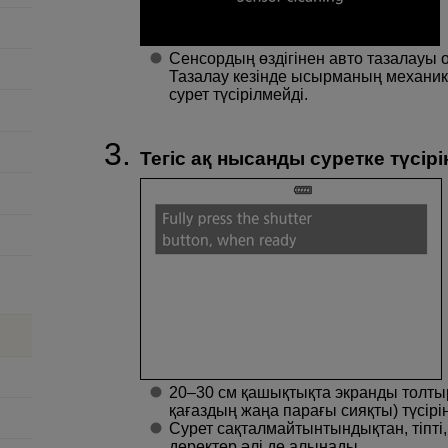
Сенсордың өздігінен авто тазалауы 
Тазалау кезінде ысырманың механи
сурет түсірілмейді.
Тегіс ақ нысанды суретке түсірің
20–30 см қашықтықта экранды толтыр
қағаздың жаңа парағы сияқты) түсірің
Сурет сақталмайтынтындықтан, тіпті,
деректер әлі де алынады.