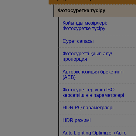
Фотосуретке түсіру
Қойынды мәзірлері:
Фотосуретке түсіру
Сурет сапасы
Фотосуретті қиып алу/
пропорция
Автоэкспозиция брекетингі
(AEB)
Фотосуреттер үшін ISO
көрсеткішінің параметрлері
HDR PQ параметрлері
HDR режимі
Auto Lighting Optimizer (Авто