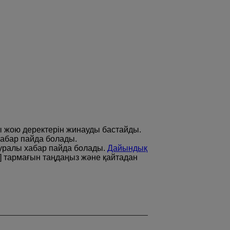
ы жою деректерін жинауды бастайды.
хабар пайда болады.
 туралы хабар пайда болады.
Дайындық
] тармағын таңдаңыз және қайтадан