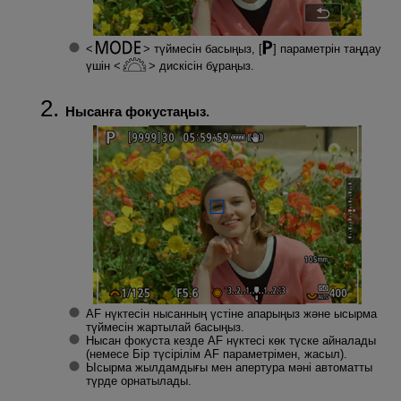
түймесін басыңыз, [
] параметрін таңдау
үшін
дискісін бұраңыз.
Нысанға фокустаңыз.
AF нүктесін нысанның үстіне апарыңыз және ысырма
түймесін жартылай басыңыз.
Нысан фокуста кезде AF нүктесі көк түске айналады
(немесе Бір түсірілім AF параметрімен, жасыл).
Ысырма жылдамдығы мен апертура мәні автоматты
түрде орнатылады.