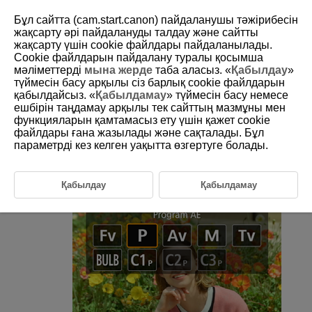
Бұл сайтта (cam.start.canon) пайдаланушы тәжірибесін
жақсарту әрі пайдалануды талдау және сайтты
жақсарту үшін сookie файлдары пайдаланылады.
Cookie файлдарын пайдалану туралы қосымша
D146-030
мәліметтерді
мына жерде
таба аласыз. «
Қабылдау
»
түймесін басу арқылы сіз барлық cookie файлдарын
P: Бағдарламалық AE
қабылдайсыз. «
Қабылдамау
» түймесін басу немесе
ешбірін таңдамау арқылы тек сайттың мазмұны мен
функцияларын қамтамасыз ету үшін қажет cookie
Камера ысырма жылдамдығы мен апертура мәнін нысан
ашықтығына сәйкес келетіндей етіп автоматты түрде орнатады.
файлдары ғана жазылады және сақталады. Бұл
параметрді кез келген уақытта өзгертуге болады.
[
] Бағдарламаны білдіреді.
AE Авто экспозиция дегенді білдіреді.
Қабылдау
Қабылдамау
Түсіру режимін [
] параметріне орнатыңыз.