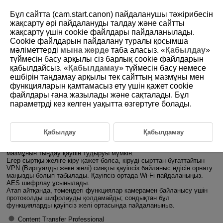
Бұл сайтта (cam.start.canon) пайдаланушы тәжірибесін
жақсарту әрі пайдалануды талдау және сайтты
жақсарту үшін сookie файлдары пайдаланылады.
Cookie файлдарын пайдалану туралы қосымша
D185-193
мәліметтерді
мына жерде
таба аласыз. «
Қабылдау
»
түймесін басу арқылы сіз барлық cookie файлдарын
Қауіпсіздік
қабылдайсыз. «
Қабылдамау
» түймесін басу немесе
ешбірін таңдамау арқылы тек сайттың мазмұны мен
функцияларын қамтамасыз ету үшін қажет cookie
Камераны желіге қосқан кезде, қауіпсіз желі ортасын пайдалануға
көз жеткізіңіз.
файлдары ғана жазылады және сақталады. Бұл
Камераны әдепкі параметрлермен пайдалану ұсынылады.
параметрді кез келген уақытта өзгертуге болады.
Камераны желіге қосқан кезде, күтпеген үшінші тараптардың
рұқсатсыз кіру немесе кибер шабуылдар қаупі болады. Егер сыртқы
желіден кіру қажет болмаса, кіруді физикалық және/немесе
виртуалды түрде бұғаттаңыз, сонда тек белгілі құрылғылар желіге
Қабылдау
Қабылдамау
кіре алады. Сонымен қатар,
Wi-Fi
(сымсыз LAN) желісіне
қарақшылық ниетті үшінші тараптар ұстап қалып, байланыс
мазмұнын тыңдау қаупін тудыруы мүмкін.
Егер сыртқы желіге кіру қажет болса, кіруді сырттан бұғаттайтын
VPN (Виртуалды жеке желі) сияқты қауіпсіз байланыс әдісін орнату
маңызды болып табылады. Қауіпсіз ортада
Wi-Fi
пайдаланыңыз.
AES шифрлау ұсынылады.
Атап айтқанда, төмендегі функциялар камерамен байланысу үшін
протоколды шифрлауды қолдамайды; сондықтан бұл
функцияларды қауіпсіз желі ортасында пайдаланыңыз.
Content Transfer Professional