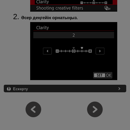
Әсер деңгейін орнатыңыз.
Ескерту