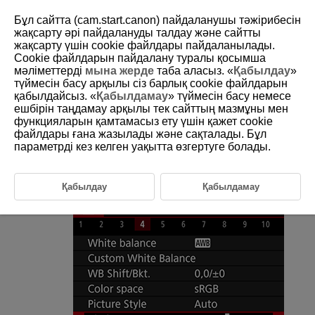
Бұл сайтта (cam.start.canon) пайдаланушы тәжірибесін
жақсарту әрі пайдалануды талдау және сайтты
жақсарту үшін сookie файлдары пайдаланылады.
Cookie файлдарын пайдалану туралы қосымша
D185-077
мәліметтерді
мына жерде
таба аласыз. «
Қабылдау
»
түймесін басу арқылы сіз барлық cookie файлдарын
Анықтық
қабылдайсыз. «
Қабылдамау
» түймесін басу немесе
ешбірін таңдамау арқылы тек сайттың мазмұны мен
функцияларын қамтамасыз ету үшін қажет cookie
Сурет анықтығын сурет шеттерінің контрасты арқылы анықталғандай
реттеуіңізге болады.
файлдары ғана жазылады және сақталады. Бұл
Суреттерді жұмсағырақ етіп көрсету үшін болымсыз жағына қарай,
параметрді кез келген уақытта өзгертуге болады.
ал өткірлеу көрініс үшін болымды жағына қарай орнатыңыз.
Қабылдау
Қабылдамау
[
:
Clarity
/
:
Анықтық
] опциясын таңдаңыз.