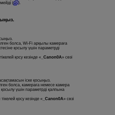
мейді (
).
ыңыз.
сыңыз.
лген болса,
Wi-Fi
арқылы камераға
ктесіне қосылу үшін параметрді
ікелей қосу кезінде «
_Canon0A
» сөзі
сақтамасын іске қосыңыз.
ген болса, камераға немесе камера
қосылу үшін параметрді қалпына
тікелей қосу кезінде «
_Canon0A
» сөзі