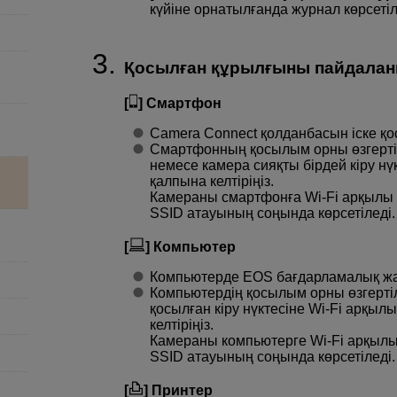
күйіне орнатылғанда журнал көрсетіл
Қосылған құрылғыны пайдалан
[
] Смартфон
Camera Connect қолданбасын іске қо
Смартфонның қосылым орны өзгерті
немесе камера сияқты бірдей кіру нү
қалпына келтіріңіз.
Камераны смартфонға
Wi-Fi
арқылы т
SSID атауының соңында көрсетіледі.
[
] Компьютер
Компьютерде EOS бағдарламалық жа
Компьютердің қосылым орны өзгертіл
қосылған кіру нүктесіне
Wi-Fi
арқылы 
келтіріңіз.
Камераны компьютерге
Wi-Fi
арқылы 
SSID атауының соңында көрсетіледі.
[
] Принтер