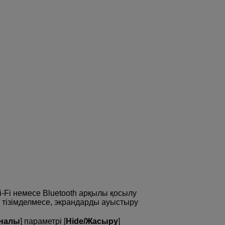
-Fi
немесе Bluetooth арқылы қосылу
 тізімделмесе, экрандарды ауыстыру
рналы
] параметрі [
Hide/Жасыру
]