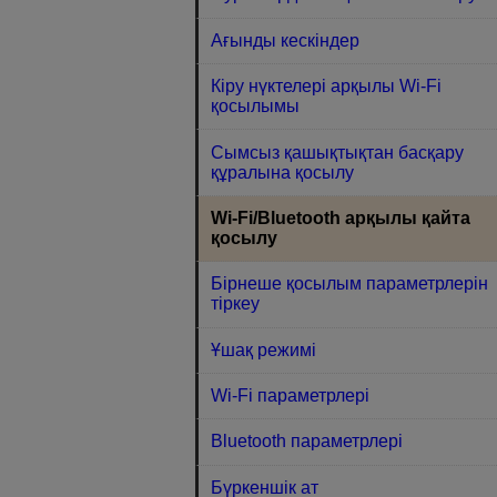
Ағынды кескіндер
Кіру нүктелері арқылы Wi-Fi
қосылымы
Сымсыз қашықтықтан басқару
құралына қосылу
Wi-Fi/Bluetooth арқылы қайта
қосылу
Бірнеше қосылым параметрлерін
тіркеу
Ұшақ режимі
Wi-Fi параметрлері
Bluetooth параметрлері
Бүркеншік ат