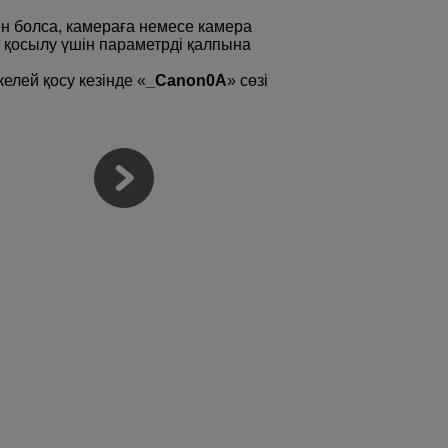
н болса, камераға немесе камера
қосылу үшін параметрді қалпына
елей қосу кезінде «
_Canon0A
» сөзі