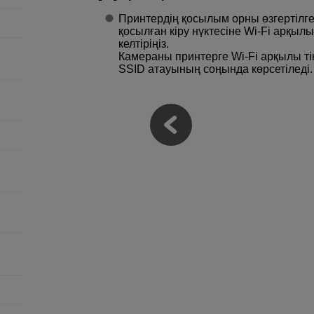
Принтердің қосылым орны өзгертілге
қосылған кіру нүктесіне
Wi-Fi
арқылы 
келтіріңіз.
Камераны принтерге
Wi-Fi
арқылы тік
SSID атауының соңында көрсетіледі.