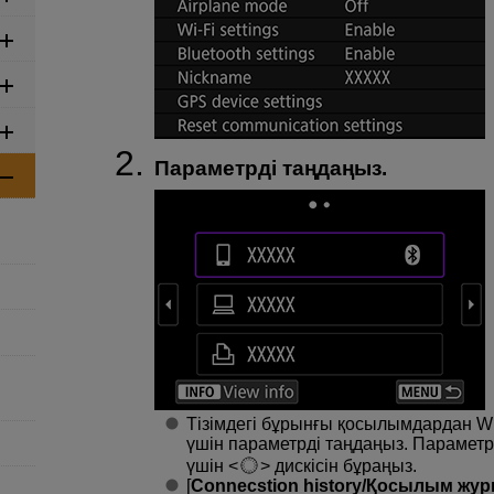
Параметрді таңдаңыз.
Тізімдегі бұрынғы қосылымдардан
Wi
үшін параметрді таңдаңыз. Параметр
үшін
дискісін бұраңыз.
[
Connecstion history/Қосылым жу