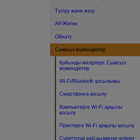
Түсіру және жазу
AF/Жетек
Ойнату
Сымсыз мүмкіндіктер
Қойынды мәзірлері: Сымсыз
мүмкіндіктер
Wi-Fi/Bluetooth қосылымы
Смартфонға қосылу
Компьютерге Wi-Fi арқылы
қосылу
Принтерге Wi-Fi арқылы қосылу
Суреттерді веб-қызметке жіберу