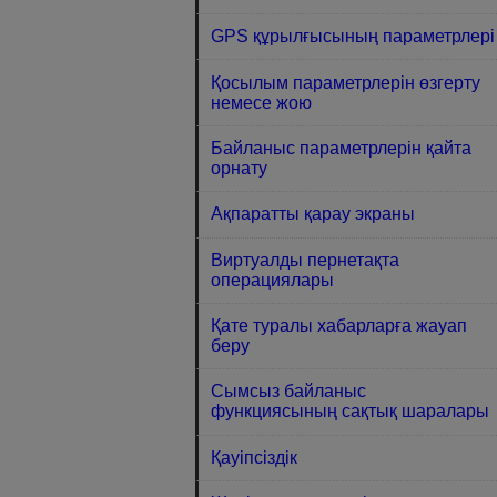
GPS құрылғысының параметрлері
Қосылым параметрлерін өзгерту
немесе жою
Байланыс параметрлерін қайта
орнату
Ақпаратты қарау экраны
Виртуалды пернетақта
операциялары
Қате туралы хабарларға жауап
беру
Сымсыз байланыс
функциясының сақтық шаралары
Қауіпсіздік