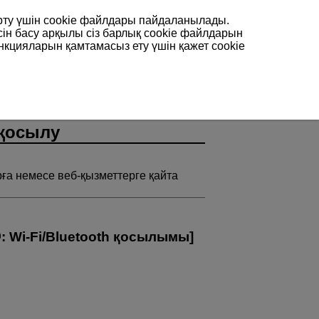
арту үшін сookie файлдары пайдаланылады.
сін басу арқылы сіз барлық cookie файлдарын
нкцияларын қамтамасыз ету үшін қажет cookie
 қосылу
ға немесе веб-қызметтерге қайта
:
Wi-Fi/Bluetooth қосылымы
]