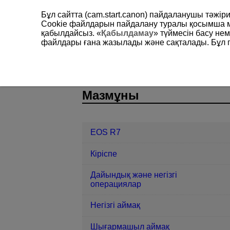
Бұл сайтта (cam.start.canon) пайдаланушы тәжі
Cookie файлдарын пайдалану туралы қосымша 
қабылдайсыз. «
Қабылдамау
» түймесін басу не
файлдары ғана жазылады және сақталады. Бұл па
EOS R7
Сымсыз мүмкіндіктер
D180-181
Мазмұны
EOS R7
Кіріспе
Дайындық және негізгі
операциялар
Негізгі аймақ
Шығармашыл аймақ