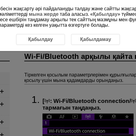
рибесін жақсарту әрі пайдалануды талдау және сайтты жақс
мәліметтерді
мына жерде
таба аласыз. «
Қабылдау
» түйме
месе ешбірін таңдамау арқылы тек сайттың мазмұны мен фу
раметрді кез келген уақытта өзгертуге болады.
Wi-Fi/Bluetooth арқылы қайта қосылу
Қабылдау
Қабылдамау
Wi-Fi
/Bluetooth арқылы қайта
Тіркелген қосылым параметрлерімен құрылғылар
қосылу үшін мына қадамдарды орындаңыз.
[
:
Wi-Fi/Bluetooth connection
/
тармағын таңдаңыз.