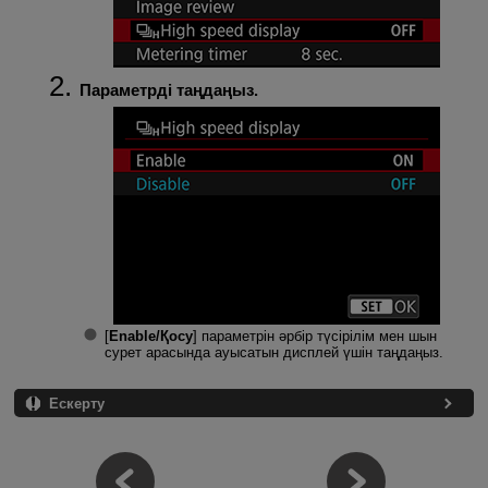
Параметрді таңдаңыз.
[
Enable/Қосу
] параметрін әрбір түсірілім мен шын
сурет арасында ауысатын дисплей үшін таңдаңыз.
Ескерту