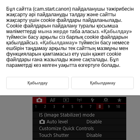
Бұл сайтта (cam.start.canon) пайдаланушы тәжірибесін
жақсарту әрі пайдалануды талдау және сайтты
жақсарту үшін сookie файлдары пайдаланылады.
Cookie файлдарын пайдалану туралы қосымша
D180-093
мәліметтерді
мына жерде
таба аласыз. «
Қабылдау
»
түймесін басу арқылы сіз барлық cookie файлдарын
Жоғары жылдамдықты дисплей
қабылдайсыз. «
Қабылдамау
» түймесін басу немесе
ешбірін таңдамау арқылы тек сайттың мазмұны мен
функцияларын қамтамасыз ету үшін қажет cookie
Әрбір түсірілім мен шынайы сурет арасында ауысатын жоғары
файлдары ғана жазылады және сақталады. Бұл
жылдамдықты дисплей [
] (жоғары жылдамдықты үздіксіз
түсіру) жетек режимінде және электрондық ысырмадан басқа
параметрді кез келген уақытта өзгертуге болады.
ысырма режимінде түсіру кезінде қолжетімді болады.
Қабылдау
Қабылдамау
[
:
High speed display
/
:
Жоғары
жылдамдықты дисплей
] параметрін таңдаңыз.