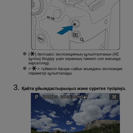
[
] белгішесі экспозицияның құлыпталғанын (AE
құлпы) білдіру үшін экранның төменгі сол жағында
көрсетіледі.
түймесін басқан сайын ағымдағы экспозиция
параметрі құлыпталады.
Қайта ұйымдастырыңыз және суретке түсіріңіз.