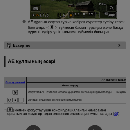
AE құлпын сақтап тұрып көбірек суреттер түсіру керек
болғанда,
түймесін басып тұрыңыз және басқа
суретті түсіру үшін ысырма түймесін басыңыз.
Ескертпе
AE құлпының әсері
AF нүктесін таңдау
Өлшеу режимі
Авто таңдау
Фокустағы AF нүктесіне орталандырылған экспозиция құлыпталады.
Таңдалған 
Ортадан өлшенген экспозиция құлыпталған.
[
] қолмен фокустау үшін конфигурацияланған камерамен
орнатылған кезде ортадан өлшенген экспозиция құлыпталады (
).