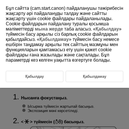
Бұл сайтта (cam.start.canon) пайдаланушы тәжірибесін
жақсарту әрі пайдалануды талдау және сайтты
жақсарту үшін сookie файлдары пайдаланылады.
Cookie файлдарын пайдалану туралы қосымша
D180-059
мәліметтерді
мына жерде
таба аласыз. «
Қабылдау
»
түймесін басу арқылы сіз барлық cookie файлдарын
Экспозиция құлпы (AE құлпы)
қабылдайсыз. «
Қабылдамау
» түймесін басу немесе
ешбірін таңдамау арқылы тек сайттың мазмұны мен
функцияларын қамтамасыз ету үшін қажет cookie
AE құлпының әсері
файлдары ғана жазылады және сақталады. Бұл
Фокус пен экспозицияны бөлек орнату керек болғанда немесе бір
параметрді кез келген уақытта өзгертуге болады.
экспозиция параметрімен бірнеше түсірілім түсірген кезіңізде
экспозицияны құлыптауыңызға болады. Экспозицияны құлыптау
үшін
түймесін басыңыз, одан кейін қайта ұйымдастырыңыз
Қабылдау
Қабылдамау
және суретке түсіріңіз. Бұл AE құлпы деп аталады. Бұл артқы
жарығы бар нысандарды түсіру үшін тиімді.
Нысанға фокустаңыз.
Ысырма түймесін жартылай басыңыз.
Экспозиция мәні көрсетіледі.
түймесін (
) басыңыз.