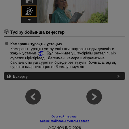
Түсіру бойынша кеңестер
Камераны тұрақты ұстаңыз.
Камераны тұрақты ұстау үшін шынтақтарыңызды денеңізге
жақын ұстаңыз (
). Бұл режимде үш түсірілім реттеліп, бір
суретке біріктіріледі. Дегенмен, камера шайқалысына
байланысты үш суреттің бірінде рет түзулігі болмаса, ақтық
суретте олар тиісті ретте болмауы мүмкін.
Ескерту
Осы сайт туралы
Cookie файлдары туралы саясат
© CANON INC. 2026