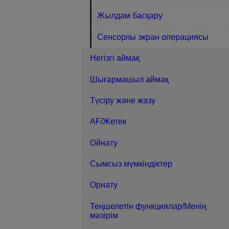
Жылдам басқару
Сенсорлы экран операциясы
Негізгі аймақ
Шығармашыл аймақ
Түсіру және жазу
AF/Жетек
Ойнату
Сымсыз мүмкіндіктер
Орнату
Теңшелетін функциялар/Менің
мәзірім