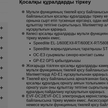
Қосалқы құралдарды тіркеу
Мульти функцияның тікелей қосу байланысын
байланысатын қосалқы құралдарды тіркеу ке
орнына сырт етіп түскенше кіргізіңіз, одан ке
құлыптау тетігіне сырғытыңыз. Мәліметтер а
нұсқаулығын қараңыз.
Келесі қосалқы құралдарды мульти функциян
тіркеу мүмкін емес.
Speedlite
EL-1
/
600EXII-RT
/
600EX-RT
/
580E
Speedlite жарқылдағының таратқышы
ST
OC-E3
суырмалы синхро-контакт сымы
GP-E2
GPS қабылдағышы
Жоғарыда тізілген қосалқы құралдарды каме
мульти функцияның тікелей қосу байланысын
Мәліметтерді
AD-E1
нұсқаулығынан қараңыз
Тікелей қосу байланысына арналғаннан басқа
қосалқы құралдың орнату аяғын толығымен ішк
орнату үшін оны құлыптау тетігіне сырғытың
құралдың пайдалану нұсқаулығын қараңыз.
EVF-DC2
/
EVF-DC1
электрондық көріністапқ
байланысына тіркеу мүмкін емес. Аксессуар
немесе мульти функцияның тікелей қосу бай