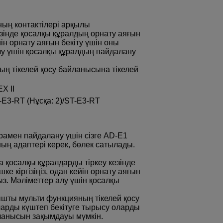
ың контактілері арқылы
зінде қосалқы құралдың орнату аяғын
йін орнату аяғын бекіту үшін оны
лу үшін қосалқы құралдың пайдалану
ың тікелей қосу байланысына тікелей
X II
-E3-RT (Нұсқа: 2)
/
ST-E3-RT
рамен пайдалану үшін сізге
AD-E1
ың адаптері керек, бөлек сатылады.
.
 қосалқы құралдарды тіркеу кезінде
е кіргізіңіз, одан кейін орнату аяғын
ыз. Мәліметтер алу үшін қосалқы
ышты мульти функцияның тікелей қосу
ларды күштеп бекітуге тырысу оларды
ланысын зақымдауы мүмкін.