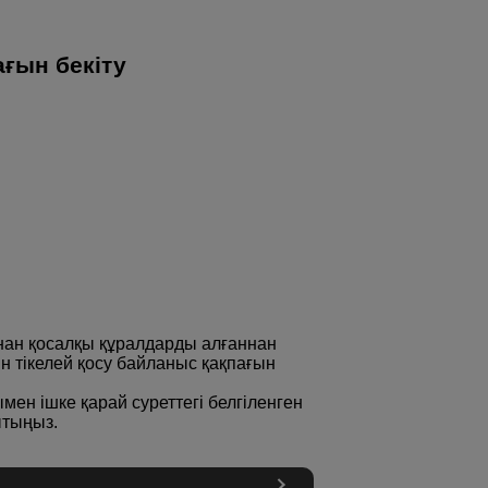
ғын бекіту
нан қосалқы құралдарды алғаннан
ін тікелей қосу байланыс қақпағын
ен ішке қарай суреттегі белгіленген
ытыңыз.