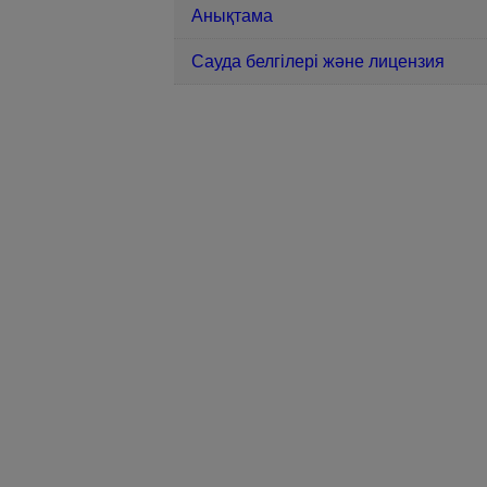
Анықтама
Сауда белгілері және лицензия