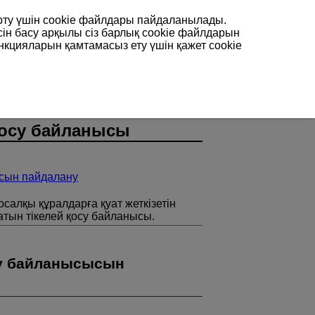
арту үшін сookie файлдары пайдаланылады.
сін басу арқылы сіз барлық cookie файлдарын
нкцияларын қамтамасыз ету үшін қажет cookie
қосу байланысы
ысын пайдалану
салқы құралдарға қуат жеткізетін
тын тікелей қосу байланысы.
су байланысысын