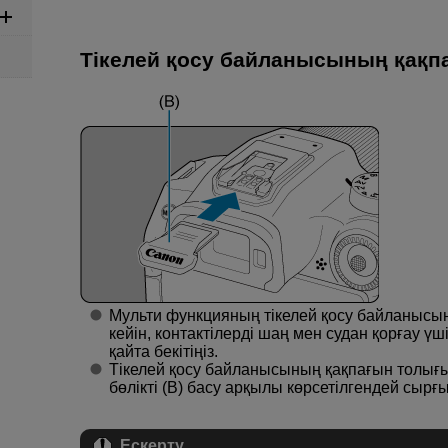
Тікелей қосу байланысының қақпа
Мульти функцияның тікелей қосу байланысы
кейін, контактілерді шаң мен судан қорғау үш
қайта бекітіңіз.
Тікелей қосу байланысының қақпағын толығым
бөлікті (B) басу арқылы көрсетілгендей сырғ
Ескерту