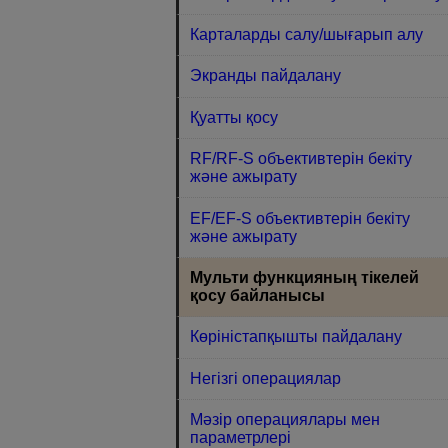
Карталарды салу/шығарып алу
Экранды пайдалану
Қуатты қосу
RF/RF-S объективтерін бекіту
және ажырату
EF/EF-S объективтерін бекіту
және ажырату
Мульти функцияның тікелей
қосу байланысы
Көріністапқышты пайдалану
Негізгі операциялар
Мәзір операциялары мен
параметрлері