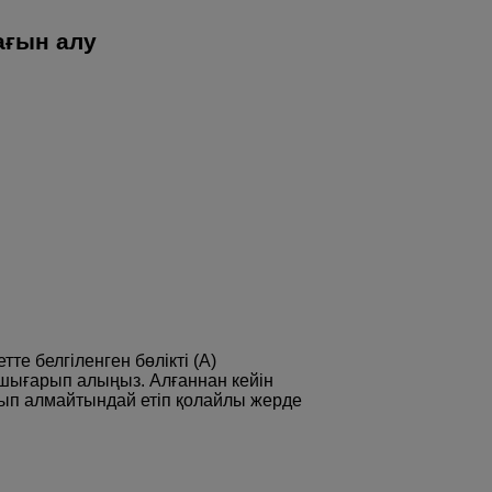
ағын алу
те белгіленген бөлікті (A)
 шығарып алыңыз. Алғаннан кейін
тып алмайтындай етіп қолайлы жерде