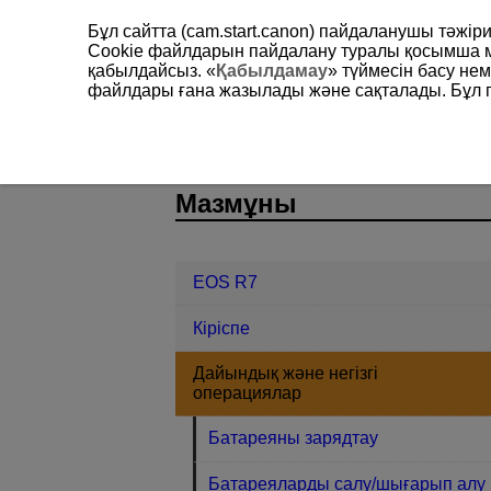
Бұл сайтта (cam.start.canon) пайдаланушы тәжі
Cookie файлдарын пайдалану туралы қосымша 
қабылдайсыз. «
Қабылдамау
» түймесін басу не
файлдары ғана жазылады және сақталады. Бұл па
EOS R7
Дайындық және негізгі о
D180-021
Мазмұны
EOS R7
Кіріспе
Дайындық және негізгі
операциялар
Батареяны зарядтау
Батареяларды салу/шығарып алу