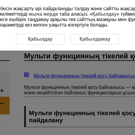
рибесін жақсарту әрі пайдалануды талдау және сайтты жақс
мәліметтерді
мына жерде
таба аласыз. «
Қабылдау
» түйме
месе ешбірін таңдамау арқылы тек сайттың мазмұны мен фу
раметрді кез келген уақытта өзгертуге болады.
перациялар
Мульти функцияның тікелей қосу байланысы
Қабылдау
Қабылдамау
Мульти функцияның тікелей 
Мульти функцияның тікелей қосу байланыс
Мульти функцияның тікелей қосу байланысы — қо
және кеңейтілген байланыс функцияларын ұсына
Мульти функцияның тікелей қо
пайдалану