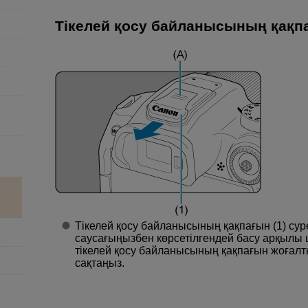
Тікелей қосу байланысының қақп
Тікелей қосу байланысының қақпағын (1) сурет
саусағыңызбен көрсетілгендей басу арқылы
тікелей қосу байланысының қақпағын жоғал
сақтаңыз.