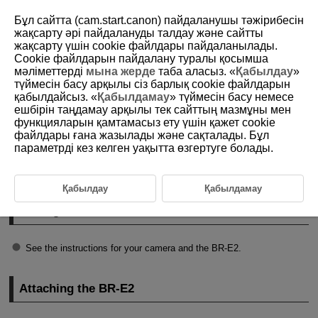
Бұл сайтта (cam.start.canon) пайдаланушы тәжірибесін
жақсарту әрі пайдалануды талдау және сайтты
жақсарту үшін сookie файлдары пайдаланылады.
Cookie файлдарын пайдалану туралы қосымша
D412-007
мәліметтерді
мына жерде
таба аласыз. «
Қабылдау
»
түймесін басу арқылы сіз барлық cookie файлдарын
Preparing the Remote Control
қабылдайсыз. «
Қабылдамау
» түймесін басу немесе
ешбірін таңдамау арқылы тек сайттың мазмұны мен
функцияларын қамтамасыз ету үшін қажет cookie
Pairing the Camera and
BR-E2
файлдары ғана жазылады және сақталады. Бұл
параметрді кез келген уақытта өзгертуге болады.
Attaching the
BR-E2
Removing the
BR-E2
Қабылдау
Қабылдамау
Pairing the Camera and
BR-E2
See the instructions for your camera and the
BR-E2
.
Attaching the
BR-E2